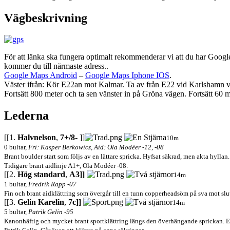
Vägbeskrivning
För att länka ska fungera optimalt rekommenderar vi att du har Google
kommer du till närmaste adress..
Google Maps Android
–
Google Maps Iphone IOS
.
Väster ifrån: Kör E22an mot Kalmar. Ta av från E22 vid Karlshamn väst
Fortsätt 800 meter och ta sen vänster in på Gröna vägen. Fortsätt 60 m
Lederna
[[1.
Halvnelson
,
7+/8-
]]
10m
0 bultar,
Fri: Kasper Berkowicz, Aid: Ola Modéer -12, -08
Brant boulder start som följs av en lättare spricka. Hyfsat säkrad, men akta hyllan.
Tidigare brant aidlinje A1+, Ola Modéer -08.
[[2.
Hög standard
,
A3]]
14m
1 bultar,
Fredrik Rapp -07
Fin och brant aidklättring som övergår till en tunn copperheadsöm på sva mot slut
[[3.
Gelin Karelin
,
7c]]
14m
5 bultar,
Patrik Gelin -95
Kanonhäftig och mycket brant sportklättring längs den överhängande sprickan. Et