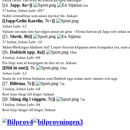
Patrik Gelin. Går även att klättra på egna säkringar…
[[4.
Japp
,
8a+]]
12m
5? bultar,
Johan Luhr -09?
Stabil centrallinje som anses mycket fin. Ankare.
[[Japp/Gelin Karelin
,
7c+]]
Johan Luhr -12
Variant om man inte har något annat att göra – Första halvan på Japp och sedan in
[[5.
Shrek
,
8b]]
5? bultar,
Johan Luhr -10
Skåne/Blekinges hårdaste led! Linjen forcerar klippans mest kompakta yta, utan att
[[6.
Dubbelt upp
,
8a]]
10m
4 bultar,
Johan Luhr -04
Fin linje som är knepigare än den ser ut. Ankare.
[[Hål in one]]
,
7c
10m
Johan Luhr -12
Starta de två första bultarna som Dubbelt upp sedan snett vänster och upp.
[[7.
Biltema
,
7c]]
7m
3 bultar,
Johan Luhr -04
Kort linje långt till höger. Ankare.
[[8.
Släng dig i väggen
,
7c]]
7m
3 bultar,
Johan Luhr -04
Kort linje längst till höger. Ankare