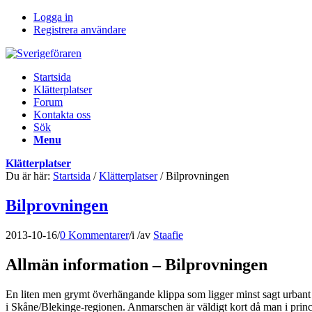
Logga in
Registrera användare
Startsida
Klätterplatser
Forum
Kontakta oss
Sök
Menu
Klätterplatser
Du är här:
Startsida
/
Klätterplatser
/
Bilprovningen
Bilprovningen
2013-10-16
/
0 Kommentarer
/
i
/
av
Staafie
Allmän information – Bilprovningen
En liten men grymt överhängande klippa som ligger minst sagt urbant i
i Skåne/Blekinge-regionen. Anmarschen är väldigt kort då man i princ