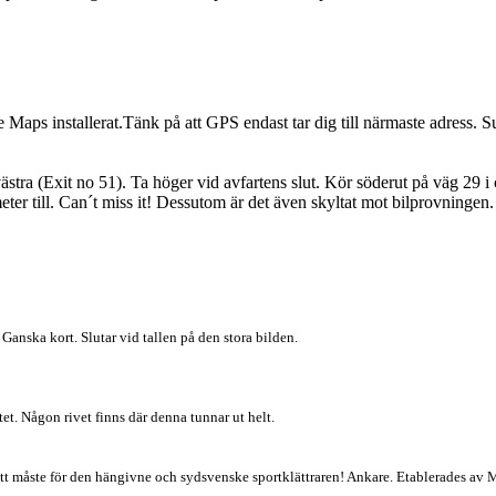
 Maps installerat.Tänk på att GPS endast tar dig till närmaste adress.
ra (Exit no 51). Ta höger vid avfartens slut. Kör söderut på väg 29 i 
eter till. Can´t miss it! Dessutom är det även skyltat mot bilprovninge
 Ganska kort. Slutar vid tallen på den stora bilden.
et. Någon rivet finns där denna tunnar ut helt.
t måste för den hängivne och sydsvenske sportklättraren! Ankare. Etablerades av Ma