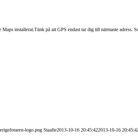
 Maps installerat.Tänk på att GPS endast tar dig till närmaste adress.
erigeforaren-logo.png
Staafie
2013-10-16 20:45:42
2013-10-16 20:45:4