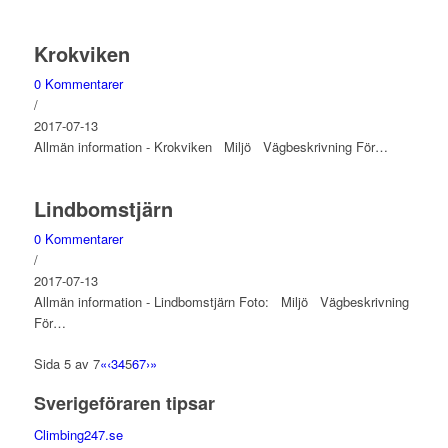
Krokviken
0 Kommentarer
/
2017-07-13
Allmän information - Krokviken Miljö Vägbeskrivning För…
Lindbomstjärn
0 Kommentarer
/
2017-07-13
Allmän information - Lindbomstjärn Foto: Miljö Vägbeskrivning
För…
Sida 5 av 7
«
‹
3
4
5
6
7
›
»
Sverigeföraren tipsar
Climbing247.se