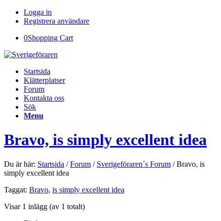
Logga in
Registrera användare
0
Shopping Cart
Startsida
Klätterplatser
Forum
Kontakta oss
Sök
Menu
Bravo, is simply excellent idea
Du är här:
Startsida
/
Forum
/
Sverigeföraren´s Forum
/
Bravo, is
simply excellent idea
Taggat:
Bravo
,
is simply excellent idea
Visar 1 inlägg (av 1 totalt)