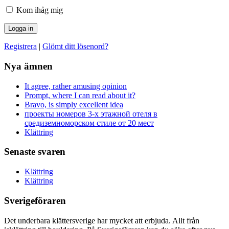
Kom ihåg mig
Registrera
|
Glömt ditt lösenord?
Nya ämnen
It agree, rather amusing opinion
Prompt, where I can read about it?
Bravo, is simply excellent idea
проекты номеров 3-х этажной отеля в
средиземноморском стиле от 20 мест
Klättring
Senaste svaren
Klättring
Klättring
Sverigeföraren
Det underbara klättersverige har mycket att erbjuda. Allt från