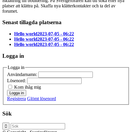
isklättring till bouldering. På Sverigeföraren kan du söka efter nya
platser att klättra på. Skaffa nya klätterkontakter och ta del av
forumet.
Senast tillagda platserna
Hello world
2023-07-05 - 06:22
Hello world
2023-07-05 - 06:22
Hello world
2023-07-05 - 06:22
Logga in
Logga in
Användarnamn:
Lösenord:
Kom ihåg mig
Logga in
Registrera
Glömt lösenord
Sök