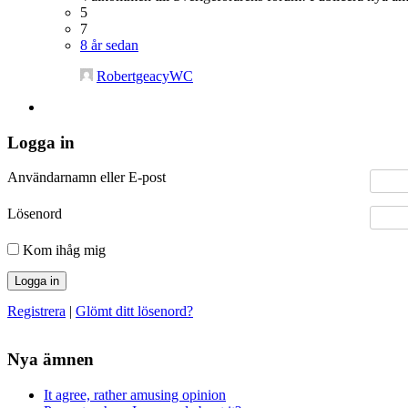
5
7
8 år sedan
RobertgeacyWC
Logga in
Användarnamn eller E-post
Lösenord
Kom ihåg mig
Registrera
|
Glömt ditt lösenord?
Nya ämnen
It agree, rather amusing opinion