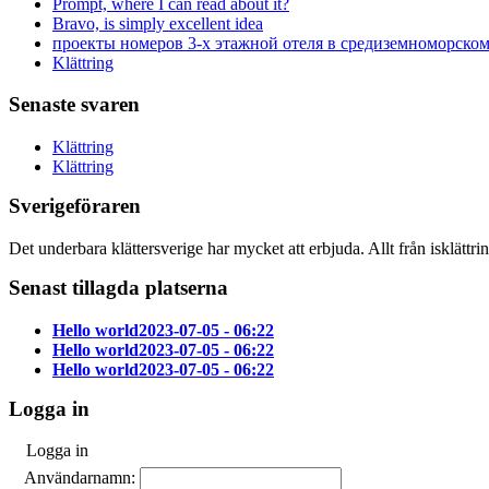
Prompt, where I can read about it?
Bravo, is simply excellent idea
проекты номеров 3-х этажной отеля в средиземноморском 
Klättring
Senaste svaren
Klättring
Klättring
Sverigeföraren
Det underbara klättersverige har mycket att erbjuda. Allt från isklättri
Senast tillagda platserna
Hello world
2023-07-05 - 06:22
Hello world
2023-07-05 - 06:22
Hello world
2023-07-05 - 06:22
Logga in
Logga in
Användarnamn: