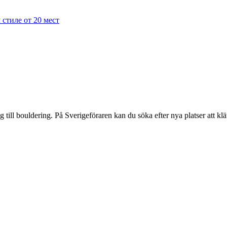
стиле от 20 мест
ng till bouldering. På Sverigeföraren kan du söka efter nya platser att kl