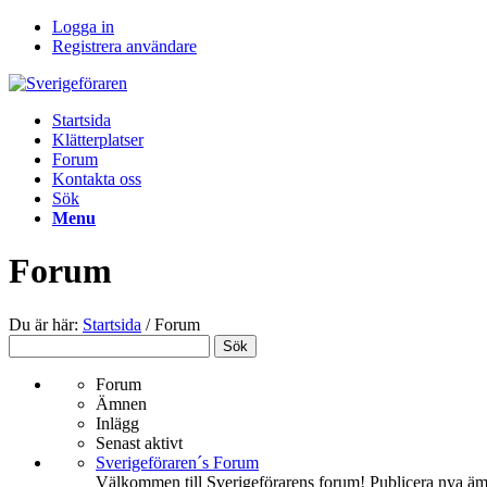
Logga in
Registrera användare
Startsida
Klätterplatser
Forum
Kontakta oss
Sök
Menu
Forum
Du är här:
Startsida
/
Forum
Forum
Ämnen
Inlägg
Senast aktivt
Sverigeföraren´s Forum
Välkommen till Sverigeförarens forum! Publicera nya ämne