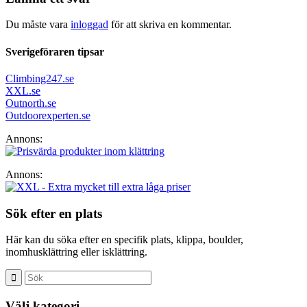
Du måste vara
inloggad
för att skriva en kommentar.
Sverigeföraren tipsar
Climbing247.se
XXL.se
Outnorth.se
Outdoorexperten.se
Annons:
Annons:
Sök efter en plats
Här kan du söka efter en specifik plats, klippa, boulder,
inomhusklättring eller isklättring.
Välj kategori