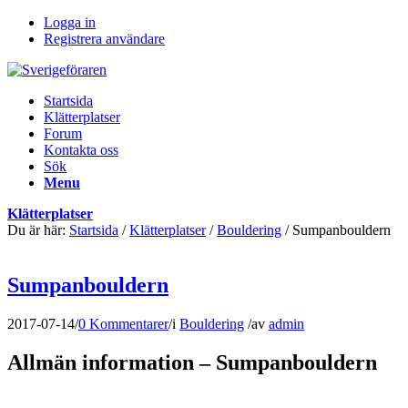
Logga in
Registrera användare
Startsida
Klätterplatser
Forum
Kontakta oss
Sök
Menu
Klätterplatser
Du är här:
Startsida
/
Klätterplatser
/
Bouldering
/
Sumpanbouldern
Sumpanbouldern
2017-07-14
/
0 Kommentarer
/
i
Bouldering
/
av
admin
Allmän information – Sumpanbouldern