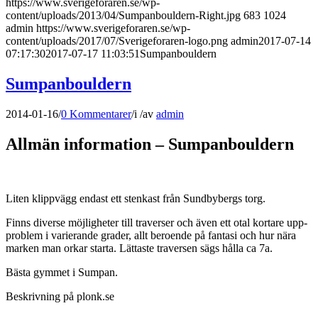
https://www.sverigeforaren.se/wp-
content/uploads/2013/04/Sumpanbouldern-Right.jpg
683
1024
admin
https://www.sverigeforaren.se/wp-
content/uploads/2017/07/Sverigeforaren-logo.png
admin
2017-07-14
07:17:30
2017-07-17 11:03:51
Sumpanbouldern
Sumpanbouldern
2014-01-16
/
0 Kommentarer
/
i
/
av
admin
Allmän information – Sumpanbouldern
Liten klippvägg endast ett stenkast från Sundbybergs torg.
Finns diverse möjligheter till traverser och även ett otal kortare upp-
problem i varierande grader, allt beroende på fantasi och hur nära
marken man orkar starta. Lättaste traversen sägs hålla ca 7a.
Bästa gymmet i Sumpan.
Beskrivning på plonk.se