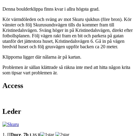
Denna boulderklippa finns kvar i allra högsta grad.
Kör värmdöleden och sväng av mot Skuru sjukhus (före bron). Kör
vänster och följ Skurusundsvägen tills du kommer fram till
Kristinedalsvägen. Sväng höger in på Kristinedalsvägen, direkt efter
fotbollsplanen. Följ vägen rakt fram en bit och parkera på gatan
utanför det jättestora huset, Kristinedalsvägen 6. Gå in på vägen
bredvid huset och följ grusvägen uppför backen ca 20 meter.
Klipporna ligger där nålarna är på kartan.
Problemen är sällan klättrade så räkna inte med att hitta någon krita
som tipsar vart problemen är.
Access
Leder
1. [[
Duce
,
7b
L3
S ]]