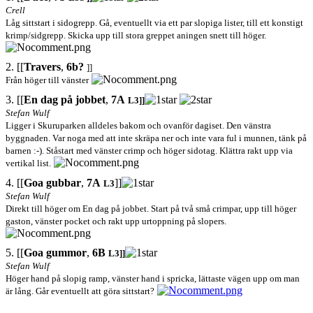
Crell
Låg sittstart i sidogrepp. Gå, eventuellt via ett par slopiga lister, till ett konstigt
krimp/sidgrepp. Skicka upp till stora greppet aningen snett till höger.
2. [[
Travers
,
6b?
]]
Från höger till vänster
3. [[
En dag på jobbet
,
7A
L3]]
Stefan Wulf
Ligger i Skuruparken alldeles bakom och ovanför dagiset. Den vänstra
byggnaden. Var noga med att inte skräpa ner och inte vara ful i munnen, tänk på
barnen :-). Ståstart med vänster crimp och höger sidotag. Klättra rakt upp via
vertikal list.
4. [[
Goa gubbar
,
7A
]]
L3
Stefan Wulf
Direkt till höger om En dag på jobbet. Start på två små crimpar, upp till höger
gaston, vänster pocket och rakt upp urtoppning på slopers.
5. [[
Goa gummor
,
6B
L3]]
Stefan Wulf
Höger hand på slopig ramp, vänster hand i spricka, lättaste vägen upp om man
är lång. Går eventuellt att göra sittstart?