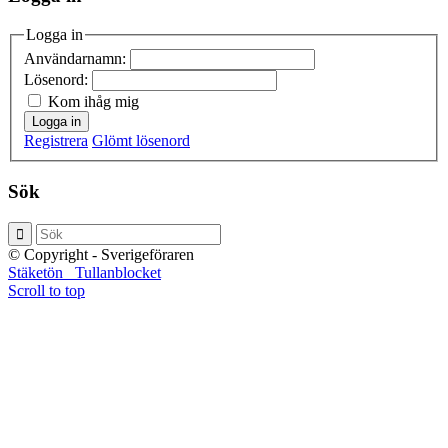
Logga in
Användarnamn:
Lösenord:
Kom ihåg mig
Logga in
Registrera
Glömt lösenord
Sök
© Copyright - Sverigeföraren
Stäketön
Tullanblocket
Scroll to top