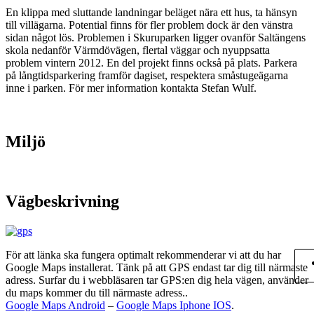
En klippa med sluttande landningar beläget nära ett hus, ta hänsyn
till villägarna. Potential finns för fler problem dock är den vänstra
sidan något lös. Problemen i Skuruparken ligger ovanför Saltängens
skola nedanför Värmdövägen, flertal väggar och nyuppsatta
problem vintern 2012. En del projekt finns också på plats. Parkera
på långtidsparkering framför dagiset, respektera småstugeägarna
inne i parken. För mer information kontakta Stefan Wulf.
Miljö
Vägbeskrivning
För att länka ska fungera optimalt rekommenderar vi att du har
Google Maps installerat. Tänk på att GPS endast tar dig till närmaste
adress. Surfar du i webbläsaren tar GPS:en dig hela vägen, använder
du maps kommer du till närmaste adress..
Google Maps Android
–
Google Maps Iphone IOS
.