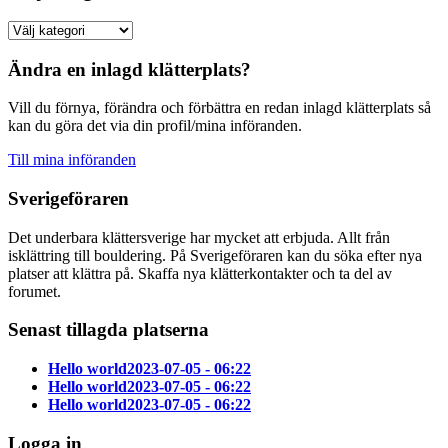
Ändra en inlagd klätterplats?
Vill du förnya, förändra och förbättra en redan inlagd klätterplats så
kan du göra det via din profil/mina införanden.
Till mina införanden
Sverigeföraren
Det underbara klättersverige har mycket att erbjuda. Allt från
isklättring till bouldering. På Sverigeföraren kan du söka efter nya
platser att klättra på. Skaffa nya klätterkontakter och ta del av
forumet.
Senast tillagda platserna
Hello world
2023-07-05 - 06:22
Hello world
2023-07-05 - 06:22
Hello world
2023-07-05 - 06:22
Logga in