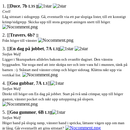
1. [[
Duce
,
7b
L3
S ]]
Crell
Låg sittstart i sidogrepp. Gå, eventuellt via ett par slopiga lister, till ett konstigt
krimp/sidgrepp. Skicka upp till stora greppet aningen snett till höger.
2. [[
Travers
,
6b?
]]
Från höger till vänster
3. [[
En dag på jobbet
,
7A
L3]]
Stefan Wulf
Ligger i Skuruparken alldeles bakom och ovanför dagiset. Den vänstra
byggnaden. Var noga med att inte skräpa ner och inte vara ful i munnen, tänk på
barnen :-). Ståstart med vänster crimp och höger sidotag. Klättra rakt upp via
vertikal list.
4. [[
Goa gubbar
,
7A
]]
L3
Stefan Wulf
Direkt till höger om En dag på jobbet. Start på två små crimpar, upp till höger
gaston, vänster pocket och rakt upp urtoppning på slopers.
5. [[
Goa gummor
,
6B
L3]]
Stefan Wulf
Höger hand på slopig ramp, vänster hand i spricka, lättaste vägen upp om man
är lång. Går eventuellt att göra sittstart?