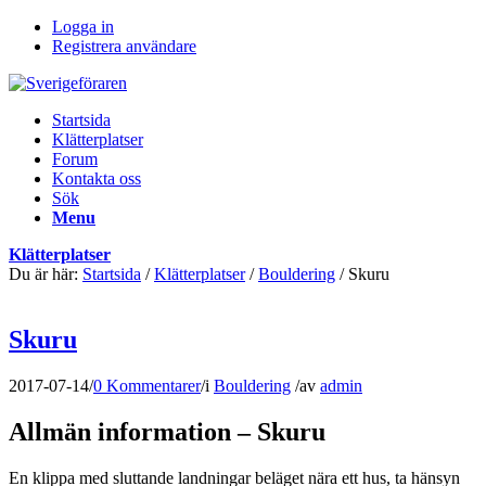
Logga in
Registrera användare
Startsida
Klätterplatser
Forum
Kontakta oss
Sök
Menu
Klätterplatser
Du är här:
Startsida
/
Klätterplatser
/
Bouldering
/
Skuru
Skuru
2017-07-14
/
0 Kommentarer
/
i
Bouldering
/
av
admin
Allmän information – Skuru
En klippa med sluttande landningar beläget nära ett hus, ta hänsyn