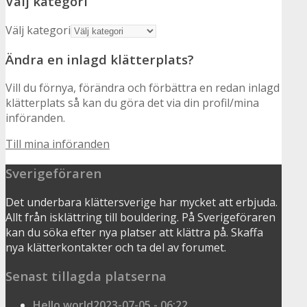
Välj kategori
Välj kategori
Ändra en inlagd klätterplats?
Vill du förnya, förändra och förbättra en redan inlagd
klätterplats så kan du göra det via din profil/mina
införanden.
Till mina införanden
Sverigeföraren
Det underbara klättersverige har mycket att erbjuda.
Allt från isklättring till bouldering. På Sverigeföraren
kan du söka efter nya platser att klättra på. Skaffa
nya klätterkontakter och ta del av forumet.
Senast tillagda platserna
Hello world
2023-07-05 - 06:22