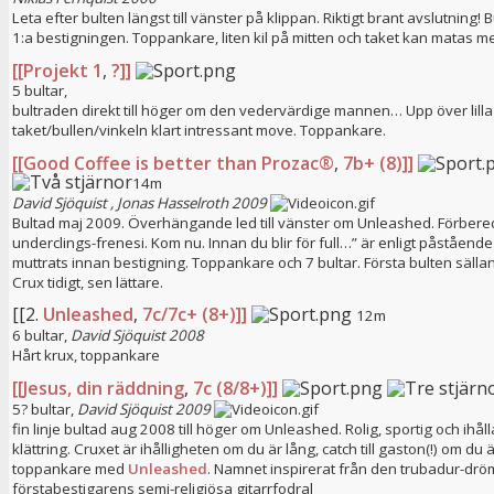
Leta efter bulten längst till vänster på klippan. Riktigt brant avslutning! 
1:a bestigningen. Toppankare, liten kil på mitten och taket kan matas m
[[Projekt 1
,
?]]
5 bultar,
bultraden direkt till höger om den vedervärdige mannen… Upp över lilla
taket/bullen/vinkeln klart intressant move. Toppankare.
[[Good Coffee is better than Prozac®
,
7b+ (8)]]
14m
David Sjöquist
,
Jonas Hasselroth
2009
Bultad maj 2009. Överhängande led till vänster om Unleashed. Förbere
underclings-frenesi. Kom nu. Innan du blir för full…” är enligt påståend
muttrats innan bestigning. Toppankare och 7 bultar. Första bulten sälla
Crux tidigt, sen lättare.
[[2.
Unleashed
,
7c/7c+ (8+)]]
12m
6 bultar,
David Sjöquist
2008
Hårt krux, toppankare
[[Jesus, din räddning
,
7c (8/8+)]]
5? bultar,
David Sjöquist
2009
fin linje bultad aug 2008 till höger om Unleashed. Rolig, sportig och ihål
klättring. Cruxet är ihålligheten om du är lång, catch till gaston(!) om du ä
toppankare med
Unleashed
. Namnet inspirerat från den trubadur-d
förstabestigarens semi-religiösa gitarrfodral