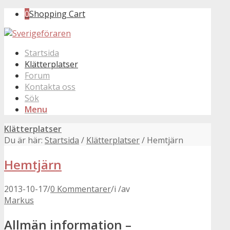
0
Shopping Cart
Startsida
Klätterplatser
Forum
Kontakta oss
Sök
Menu
Klätterplatser
Du är här:
Startsida
/
Klätterplatser
/
Hemtjärn
Hemtjärn
2013-10-17
/
0 Kommentarer
/
i
/
av
Markus
Allmän information –