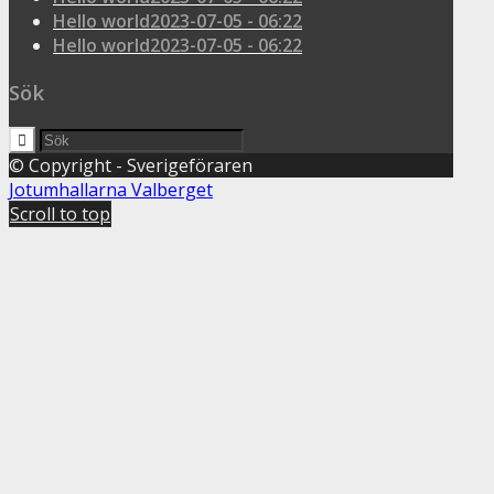
Hello world
2023-07-05 - 06:22
Hello world
2023-07-05 - 06:22
Sök
© Copyright - Sverigeföraren
Jotumhallarna
Valberget
Scroll to top