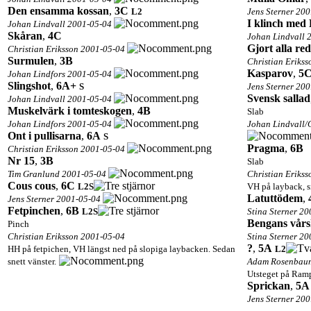
Den ensamma kossan
,
3C
L2
Jens Sterner 20
I klinch med 
Johan Lindvall 2001-05-04
Skåran
,
4C
Johan Lindvall 
Gjort alla re
Christian Eriksson 2001-05-04
Surmulen
,
3B
Christian Eriks
Kasparov
,
5
Johan Lindfors 2001-05-04
Slingshot
,
6A+
S
Jens Sterner 20
Svensk sallad
Johan Lindvall 2001-05-04
Muskelvärk i tomteskogen
,
4B
Slab
Johan Lindfors 2001-05-04
Johan Lindvall/
Ont i pullisarna
,
6A
S
Pragma
,
6B
Christian Eriksson 2001-05-04
Nr 15
,
3B
Slab
Tim Granlund 2001-05-04
Christian Eriks
Cous cous
,
6C
L2
S
VH på layback, s
Latuttödem
,
Jens Sterner 2001-05-04
Fetpinchen
,
6B
L2
S
Stina Sterner 2
Bengans vårs
Pinch
Christian Eriksson 2001-05-04
Stina Sterner 2
?
,
5A
HH på fetpichen, VH längst ned på slopiga laybacken. Sedan
L2
snett vänster.
Adam Rosenbaum
Utsteget på Ram
Sprickan
,
5A
Jens Sterner 20