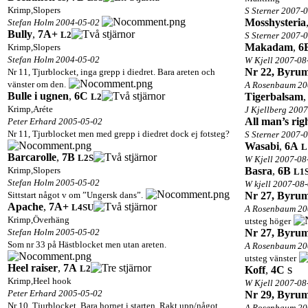
Krimp,Slopers
S Sterner 2007-
Mosshysteria
Stefan Holm 2004-05-02
Bully
,
7A+
L2
S Sterner 2007-
Makadam
,
6
Krimp,Slopers
Stefan Holm 2004-05-02
W Kjell 2007-08
Nr 22, Byrum
Nr 11, Tjurblocket, inga grepp i diedret. Bara areten och
vänster om den.
A Rosenbaum 20
Bulle i ugnen
,
6C
Tigerbalsam
L2
Krimp,Aréte
J Kjellberg 200
All man’s rig
Peter Erhard 2005-05-02
Nr 11, Tjurblocket men med grepp i diedret dock ej fotsteg?
S Sterner 2007-
Wasabi
,
6A
L
Barcarolle
,
7B
L2
S
W Kjell 2007-08
Krimp,Slopers
Basra
,
6B
L1
Stefan Holm 2005-05-02
W kjell 2007-08
Sittstart något v om ”Ungersk dans”.
Nr 27, Byrum
Apache
,
7A+
L4
S
U
A Rosenbaum 20
Krimp,Överhäng
utsteg höger
Stefan Holm 2005-05-02
Nr 27, Byrum
Som nr 33 på Hästblocket men utan areten.
A Rosenbaum 20
utsteg vänster
Heel raiser
,
7A
L2
Koff
,
4C
S
Krimp,Heel hook
W Kjell 2007-08
Peter Erhard 2005-05-02
Nr 29, Byrum
Nr 10, Tjurblocket. Bara hornet i starten. Rakt upp/något
A Rosenbaum 20