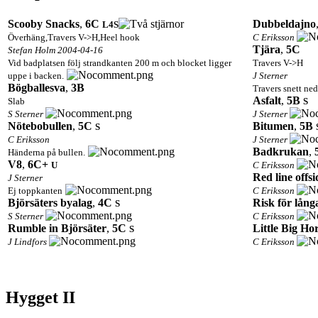
Scooby Snacks
,
6C
Dubbeldajno
L4
S
Överhäng,Travers V->H,Heel hook
C Eriksson
Tjära
,
5C
Stefan Holm 2004-04-16
Vid badplatsen följ strandkanten 200 m och blocket ligger
Travers V->H
uppe i backen.
J Sterner
Bögballesva
,
3B
Travers snett ne
Asfalt
,
5B
Slab
S
S Sterner
J Sterner
Nötebobullen
,
5C
Bitumen
,
5B
S
C Eriksson
J Sterner
Badkrukan
,
Händerna på bullen.
V8
,
6C+
U
C Eriksson
Red line offsi
J Sterner
Ej toppkanten
C Eriksson
Björsäters byalag
,
4C
Risk för långa
S
S Sterner
C Eriksson
Rumble in Björsäter
,
5C
Little Big Ho
S
J Lindfors
C Eriksson
Hygget II