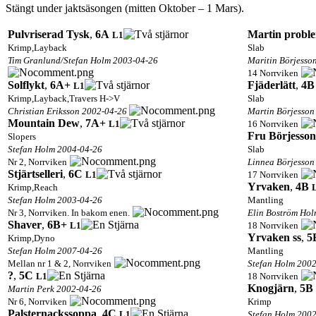
Stängt under jaktsäsongen (mitten Oktober – 1 Mars).
Pulvriserad Tysk
,
6A
Martin probl
L1
Krimp,Layback
Slab
Tim Granlund/Stefan Holm 2003-04-26
Maritin Börjesso
14 Norrviken
Solflykt
,
6A+
Fjäderlätt
,
4B
L1
Krimp,Layback,Travers H->V
Slab
Christian Eriksson 2002-04-26
Martin Börjesson
Mountain Dew
,
7A+
L1
16 Norrviken
Fru Börjesson
Slopers
Stefan Holm 2004-04-26
Slab
Nr 2, Norrviken
Linnea Börjesson
Stjärtselleri
,
6C
L1
17 Norrviken
Yrvaken
,
4B
Krimp,Reach
Stefan Holm 2003-04-26
Mantling
Nr 3, Norrviken. In bakom enen.
Elin Boström Ho
Shaver
,
6B+
L1
18 Norrviken
Yrvaken ss
,
5
Krimp,Dyno
Stefan Holm 2007-04-26
Mantling
Mellan nr 1 & 2, Norrviken
Stefan Holm 200
?
,
5C
L1
18 Norrviken
Knogjärn
,
5B
Martin Perk 2002-04-26
Nr 6, Norrviken
Krimp
Palsternackssoppa
,
4C
L1
Stefan Holm 200