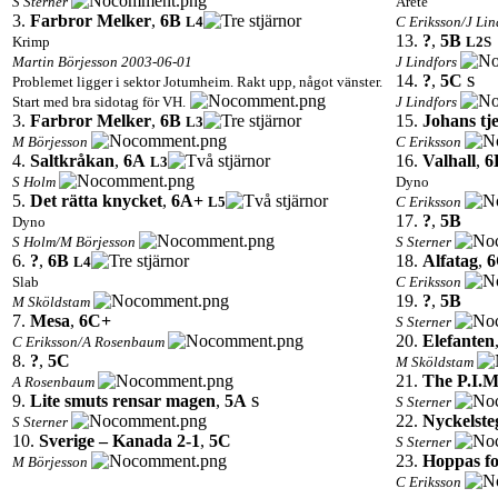
S Sterner
Aréte
3.
Farbror Melker
,
6B
L4
C Eriksson/J Li
13.
?
,
5B
Krimp
L2
S
Martin Börjesson 2003-06-01
J Lindfors
14.
?
,
5C
Problemet ligger i sektor Jotumheim. Rakt upp, något vänster.
S
Start med bra sidotag för VH.
J Lindfors
3.
Farbror Melker
,
6B
15.
Johans tje
L3
M Börjesson
C Eriksson
4.
Saltkråkan
,
6A
16.
Valhall
,
6
L3
S Holm
Dyno
5.
Det rätta knycket
,
6A+
L5
C Eriksson
17.
?
,
5B
Dyno
S Holm/M Börjesson
S Sterner
6.
?
,
6B
18.
Alfatag
,
6
L4
Slab
C Eriksson
19.
?
,
5B
M Sköldstam
7.
Mesa
,
6C+
S Sterner
20.
Elefanten
C Eriksson/A Rosenbaum
8.
?
,
5C
M Sköldstam
21.
The P.I.M
A Rosenbaum
9.
Lite smuts rensar magen
,
5A
S
S Sterner
22.
Nyckelste
S Sterner
10.
Sverige – Kanada 2-1
,
5C
S Sterner
23.
Hoppas fo
M Börjesson
C Eriksson