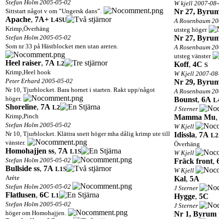
Stefan Holm 2005-05-02
W kjell 2007-08
Sittstart något v om ”Ungersk dans”.
Nr 27, Byrum
Apache
,
7A+
L4
S
U
A Rosenbaum 20
Krimp,Överhäng
utsteg höger
Stefan Holm 2005-05-02
Nr 27, Byrum
Som nr 33 på Hästblocket men utan areten.
A Rosenbaum 20
utsteg vänster
Heel raiser
,
7A
L2
Koff
,
4C
S
Krimp,Heel hook
W Kjell 2007-08
Peter Erhard 2005-05-02
Nr 29, Byrum
Nr 10, Tjurblocket. Bara hornet i starten. Rakt upp/något
A Rosenbaum 20
höger.
Bounst
,
6A
L
Shoreline
,
7A
L2
J Sterner
Krimp,Pinch
Mamma Mu
Stefan Holm 2005-05-02
W Kjell
Nr 10, Tjurblocket. Klättra snett höger mha dålig krimp ute till
Idissla
,
7A
L2
vänster.
Överhäng
Homohajjen ss
,
7A
L1
S
W Kjell
Stefan Holm 2005-05-02
Fräck front
,
Bullside ss
,
7A
L1
S
W Kjell
Aréte
Kal
,
5A
Stefan Holm 2005-05-02
J Sterner
Flatlusen
,
6C
L1
Hygge
,
5C
Stefan Holm 2005-05-02
J Sterner
höger om Homohajjen.
Nr 1, Byrum 