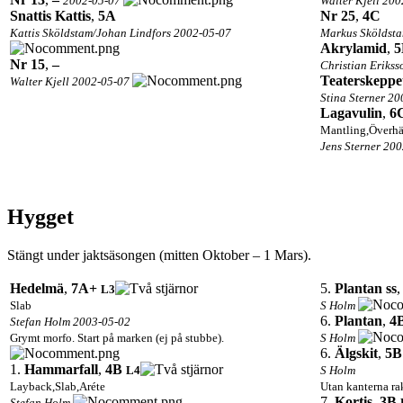
2002-05-07
Walter Kjell 20
Snattis Kattis
,
5A
Nr 25
,
4C
Kattis Sköldstam/Johan Lindfors 2002-05-07
Markus Sköldst
Akrylamid
,
5
Nr 15
,
–
Christian Eriks
Teaterskeppet
Walter Kjell 2002-05-07
Stina Sterner 2
Lagavulin
,
6
Mantling,Överh
Jens Sterner 20
Hygget
Stängt under jaktsäsongen (mitten Oktober – 1 Mars).
Hedelmä
,
7A+
5.
Plantan ss
L3
Slab
S Holm
6.
Plantan
,
4
Stefan Holm 2003-05-02
Grymt morfo. Start på marken (ej på stubbe).
S Holm
6.
Älgskit
,
5B
1.
Hammarfall
,
4B
L4
S Holm
Layback,Slab,Aréte
Utan kanterna ra
7.
Kortis
,
3B
Stefan Holm