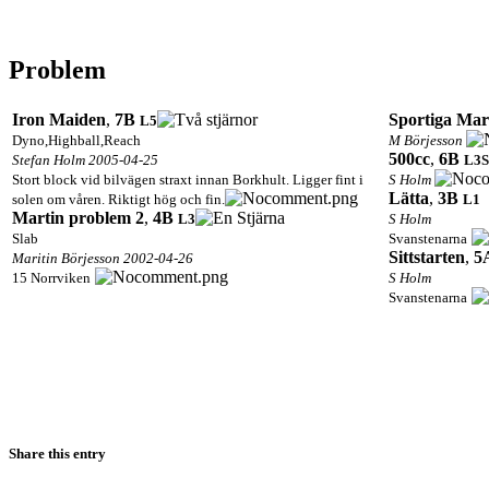
Problem
Iron Maiden
,
7B
Sportiga Mar
L5
Dyno,Highball,Reach
M Börjesson
500cc
,
6B
Stefan Holm 2005-04-25
L3
S
Stort block vid bilvägen straxt innan Borkhult. Ligger fint i
S Holm
Lätta
,
3B
solen om våren. Riktigt hög och fin.
L1
Martin problem 2
,
4B
L3
S Holm
Slab
Svanstenarna
Sittstarten
,
5
Maritin Börjesson 2002-04-26
15 Norrviken
S Holm
Svanstenarna
Share this entry