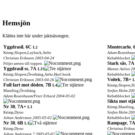
Hemsjön
Klättra inte här under jaktsäsongen.
Yggdrasil
,
6C
Montecarlo
,
L2
Krimp,Slopers,Layback,Aréte
Adam Rosenbaum
Christian Eriksson 2003-04-24
Kebabblocket
Stark sås
,
7A
Följer areten till toppen.
Yggdrasil ss
,
7A
L2
S
Manne Anliot 2
Krimp,Slopers,Överhäng,Aréte,Heel hook
Kebabblocket
Voitek
,
7B+
Christian Eriksson 2003-04-26
L
Full fart mot döden
,
7B
L4
Krimp,Slopers,Sl
Mantling,Överhäng
Stefan Holm 200
Adam Rosenbaum/Peter Erhard 2004-05-02
Kebabblocket
Sikta mot stj
Nr 30
,
7A+
L3
Krimp,Mantling,
Krimp,Dyno
Stefan Holm 200
Johan Andersson 2005-05-02
Kebabblocket
Nr 30
,
6B
Rampage
,
7
L3
Krimp,Dyno
Christina Erik
Johan Andersson ? 2005-05-02