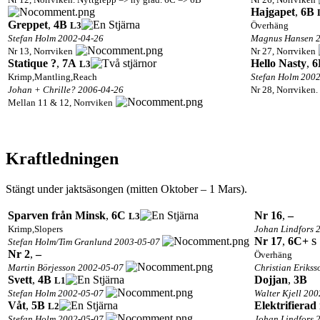
Hajgapet
,
6B
Greppet
,
4B
L3
Överhäng
Stefan Holm 2002-04-26
Magnus Hansen 2
Nr 13, Norrviken
Nr 27, Norrviken
Statique ?
,
7A
Hello Nasty
,
6
L3
Krimp,Mantling,Reach
Stefan Holm 200
Johan + Chrille? 2006-04-26
Nr 28, Norrviken.
Mellan 11 & 12, Norrviken
Kraftledningen
Stängt under jaktsäsongen (mitten Oktober – 1 Mars).
Sparven från Minsk
,
6C
Nr 16
,
–
L3
Krimp,Slopers
Johan Lindfors 
Nr 17
,
6C+
Stefan Holm/Tim Granlund 2003-05-07
S
Nr 2
,
–
Överhäng
Martin Börjesson 2002-05-07
Christian Eriks
Svett
,
4B
Dojjan
,
3B
L1
Stefan Holm 2002-05-07
Walter Kjell 20
Våt
,
5B
Elektrifierad
L2
Stefan Holm 2002-05-07
Johan Lindfors 