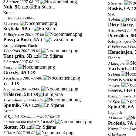
S Sterner 2007-08-06
S Sterner
Nuk
,
5C
L2
U
Buskis
,
6A
L
Krimp
Slab
S Holm 2007-08-06
S Holm
Ej areten.
Dirty Harry
,
Scybala
,
5B
L3
S Sterner/J Lind
M Börjesson 2007-08-06
Porrsälen
,
6
Puss på Bush
,
5A
L2
Krimp,Slopers,Ö
Krimp,Slopers,Pinch
C Eriksson/J Li
J Lindfors 2007-08-06
Homohajen
,
Tant grön
,
5B
L2
Slopers
S Sterner 2007-08-06
J Lindfors
Morpho
Växtvärk
,
5
Grizzly
,
4A
L2
S
S Holm
J Kjellberg 2007-08-06
Essens varian
?
,
–
L1
S
W Kjell
A Jonsson 2007-08-06
Essens
,
6B+
Trålaren
,
5B
L3
S
Krimp,Slopers,D
T Granlund 2007-08-06
W Kjell
Sputnik
,
7A+
L2
S
Spin-Off
,
6A
Krimp
Layback
W Kjell/A Rosenbaum 2007-08-06
J Lindvall
Lättare nu när trädet blåst ned?
Profesia
,
7A
Skoter
,
5B
L2
Krimp,Pinch,La
S Holm 2007-08-06
C Eriksson