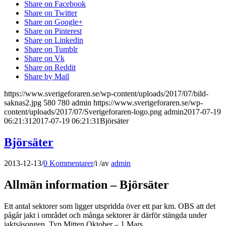
Share on Facebook
Share on Twitter
Share on Google+
Share on Pinterest
Share on Linkedin
Share on Tumblr
Share on Vk
Share on Reddit
Share by Mail
https://www.sverigeforaren.se/wp-content/uploads/2017/07/bild-
saknas2.jpg
580
780
admin
https://www.sverigeforaren.se/wp-
content/uploads/2017/07/Sverigeforaren-logo.png
admin
2017-07-19
06:21:31
2017-07-19 06:21:31
Björsäter
Björsäter
2013-12-13
/
0 Kommentarer
/
i
/
av
admin
Allmän information – Björsäter
Ett antal sektorer som ligger utspridda över ett par km. OBS att det
pågår jakt i området och många sektorer är därför stängda under
jaktsäsongen. Typ Mitten Oktober – 1 Mars.