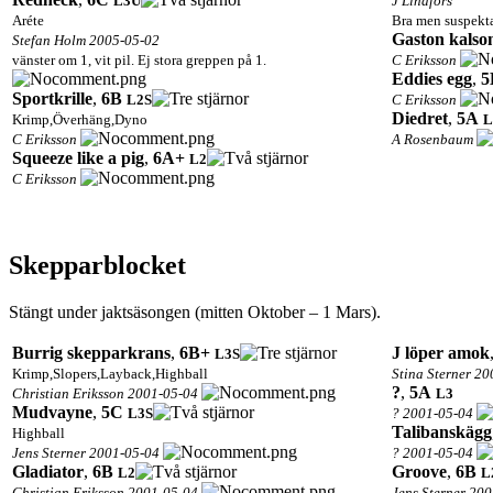
L3
U
J Lindfors
Aréte
Bra men suspekta
Gaston kalso
Stefan Holm 2005-05-02
vänster om 1, vit pil. Ej stora greppen på 1.
C Eriksson
Eddies egg
,
5
Sportkrille
,
6B
L2
S
C Eriksson
Diedret
,
5A
Krimp,Överhäng,Dyno
L
C Eriksson
A Rosenbaum
Squeeze like a pig
,
6A+
L2
C Eriksson
Skepparblocket
Stängt under jaktsäsongen (mitten Oktober – 1 Mars).
Burrig skepparkrans
,
6B+
J löper amok
L3
S
Krimp,Slopers,Layback,Highball
Stina Sterner 2
?
,
5A
Christian Eriksson 2001-05-04
L3
Mudvayne
,
5C
L3
S
? 2001-05-04
Talibanskägg
Highball
Jens Sterner 2001-05-04
? 2001-05-04
Gladiator
,
6B
Groove
,
6B
L2
L
Christian Eriksson 2001-05-04
Jens Sterner 20