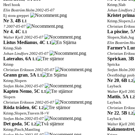
Heel hook
Krimp,Slab
Elin Boström Holm 2002-05-07
Johan Lindfors 
Kristet prima
Ej stora greppet
Nr 3
,
4B
L1
Krimp,Slopers,L
? 2007-05-07
Christian Eriks
Nr 4
,
4C
La piscine
,
5
L1
Walter Kjell 2002-05-07
Slopers,Slab,Jug
Listus Medianus
,
4C
L1
Elin Boström Ho
Farmer’s Lu
Krimp,Slab
Johan Lindfors 2002-05-07
Christian Eriks
Lateralus
,
6A
Sprickan
,
3B
L1
Krimp
Spricka
Christian Eriksson 2002-05-07
Stefan Holm 200
Grann gran
,
5A
L1
Överflödigt prob
Nr 20
,
6B
Krimp,Slopers
L2
Stefan Holm 2002-05-07
Layback
Kapten Nemo
,
5C
L1
Walter Kjell 20
Mattis
,
5A
Slopers
L2
Christian Eriksson 2002-05-07
Layback
Röda tråden
,
6C
L2
Christian Eriks
Nr 22
,
5B
Krimp,Slopers,Travers H->V
L2
Stefan Holm 2002-05-07
Layback
Det goda
,
5C
L2
Walter Kjell 20
Kakmonstret
Krimp,Pinch,Mantling
Stefan Holm 2002-05-07
Krimp