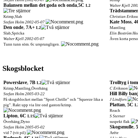
Balansen mellan det goda och onda
,
5C
L2
Walter Kjell 20
Trädstamme
Krimp,Slab
Christian Eriks
Kate Moss
,
4
Stefan Holm 2002-05-07
Den onde
,
7A+
L2
Mantling
Slab,Spricka
Elin Boström Ho
Walter Kjell 2002-05-07
Även korta perso
Tunn tunn söm. 6c ursprungligen.
Skogsblocket
Powerslave
,
7B
Trolltyg i to
L2
Krimp,Mantling,Överhäng
C Eriksson
Hill Billy ban
Stefan Holm 2005-03-22
På skogsblocket mellan ”Sport Chrille” och ”Squeeze lika a
J Lindfors
Plattan
,
5C
pig”. Rakt upp via lite ond gaston/krimp.
L
Reach
Lipton
,
6C
L1
S
S Sterner
Överhäng,Dyno
suspekt flak
Skogsmulle
,
Stefan Holm 2005-05-02
vid 7 (vit pil)
Aréte
Redneck
,
6C