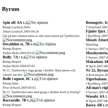
Byrum
Spin off
,
6A
Betongröv
,
6
L2
Krimp,Layback,Aréte
T Granlund 200
Fjäder fjärt
,
Johan Lindvall 2003-04-24
Går på den vänstra sidan av den stora areten på Tjurblocket.
J Kjellberg 200
Mossiv Attac
Decathlon ss
,
7B
L3
S
Mantling
Krimp,Slopers
S Sterner 2007-
Mosshysteria
Stefan Holm 2004-05-02
Bully
,
7A+
L2
S Sterner 2007-
Makadam
,
6
Krimp,Slopers
Stefan Holm 2004-05-02
W Kjell 2007-08
Nr 22, Byrum
Nr 11, Tjurblocket, inga grepp i diedret. Bara areten och
vänster om den.
A Rosenbaum 20
Bulle i ugnen
,
6C
Tigerbalsam
L2
Krimp,Aréte
J Kjellberg 200
All man’s rig
Peter Erhard 2005-05-02
Nr 11, Tjurblocket men med grepp i diedret dock ej fotsteg?
S Sterner 2007-
Wasabi
,
6A
L
Barcarolle
,
7B
L2
S
W Kjell 2007-08
Krimp,Slopers
Basra
,
6B
L1