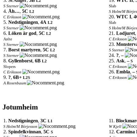
3.
St Anger
,
5B
19.
WTC II
,
L2
S Sterner
Slab
4.
Åh…
,
5C
L2
S Holm/M Börje
20.
WTC I
,
4
C Eriksson
5.
Nedstigningen
,
4A
L2
Slab
S Sterner
S Holm/M Börje
6.
Löken är god
,
5C
21.
Lodjuret
L2
Aréte
C Eriksson
23.
Monsterv
S Sterner
7.
Borst martyren
,
5C
L2
S Sterner
24.
?
,
–
S Sterner
8.
Gyllenborst
,
6B
25.
Ask
,
–
L2
S
Slopers
C Eriksson
26.
Embla
,
–
C Eriksson
9.
?
,
6B+
L2
S
C Eriksson
A Rosenbaum
Jotumheim
1.
Nedstigningen
,
3C
11.
Blockmar
L1
S Holm/M Börjesson
W Kjell
2.
Spindelkvinnan
,
5C
12.
Carmina 
S