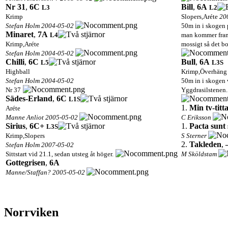
Nr 31
,
6C
Bill
,
6A
L3
L2
Krimp
Slopers,Aréte
200
Stefan Holm 2004-05-02
50m in i skogen 
Minaret
,
7A
L4
man kommer fram 
Krimp,Aréte
mossigt så det bor
Stefan Holm 2004-05-02
Chilli
,
6C
Bull
,
6A
L5
L3
S
Highball
Krimp,Överhäng
Stefan Holm 2004-05-02
50m in i skogen 
Nr 37
Yggdrasilstenen.
Sädes-Erland
,
6C
L1
S
1.
Min tv-tit
Aréte
Manne Anliot 2005-05-02
C Eriksson
Sirius
,
6C+
1.
Pacta sunt
L3
S
Krimp,Slopers
S Sterner
2.
Takleden
,
Stefan Holm 2007-05-02
Sittstart vid 21.1, sedan utsteg åt höger.
M Sköldstam
Gottegrisen
,
6A
Manne/Staffan? 2005-05-02
Norrviken