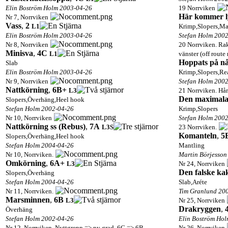
Elin Boström Holm 2003-04-26
19 Norrviken
Här kommer l
Nr 7, Norrviken
Vass
,
2
L1
Krimp,Slopers,Ma
Elin Boström Holm 2003-04-26
Stefan Holm 200
Nr 8, Norrviken
20 Norrviken. Rak
Minisva
,
4C
L1
vänster (off route
Hoppats på n
Slab
Elin Boström Holm 2003-04-26
Krimp,Slopers,Re
Nr 9, Norrviken
Stefan Holm 200
Nattkörning
,
6B+
L3
21 Norrviken. Hår
Den maximala 
Slopers,Överhäng,Heel hook
Stefan Holm 2002-04-26
Krimp,Slopers
Nr 10, Norrviken
Stefan Holm 200
Nattkörning ss (Rebus)
,
7A
L3
S
23 Norrviken.
Komanteln
,
5
Slopers,Överhäng,Heel hook
Stefan Holm 2004-04-26
Mantling
Nr 10, Norrviken.
Martin Börjesson
Omkörning
,
6A+
L3
Nr 24, Norrviken
Den falske ka
Slopers,Överhäng
Stefan Holm 2004-04-26
Slab,Aréte
Nr 11, Norrviken.
Tim Granlund 20
Marsminnen
,
6B
L3
Nr 25, Norrviken
Drakryggen
,
Överhäng
Stefan Holm 2002-04-26
Elin Boström Ho
Nr 12, Norrviken. Nyttgrepp => ny grad. 6C => 6B
Nr 26, Norrviken