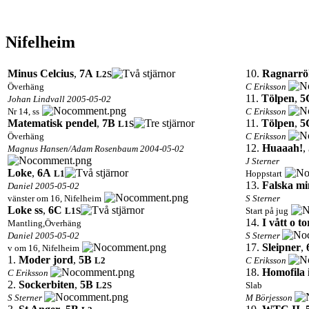
Nifelheim
Minus Celcius
,
7A
10.
Ragnarrö
L2
S
Överhäng
C Eriksson
11.
Tölpen
,
5
Johan Lindvall 2005-05-02
Nr 14, ss
C Eriksson
Matematisk pendel
,
7B
11.
Tölpen
,
5
L1
S
Överhäng
C Eriksson
12.
Huaaah!
,
Magnus Hansen/Adam Rosenbaum 2004-05-02
J Sterner
Loke
,
6A
L1
Hoppstart
13.
Falska mi
Daniel 2005-05-02
vänster om 16, Nifelheim
S Sterner
Loke ss
,
6C
L1
S
Start på jug
14.
I vått o to
Mantling,Överhäng
Daniel 2005-05-02
S Sterner
17.
Sleipner
,
v om 16, Nifelheim
1.
Moder jord
,
5B
L2
C Eriksson
18.
Homofila 
C Eriksson
2.
Sockerbiten
,
5B
L2
S
Slab
S Sterner
M Börjesson