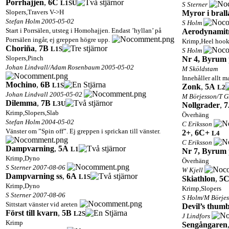
Porrhajjen
,
6C
L1
S
U
S Sterner
Slopers,Travers V->H
Myror i brall
Stefan Holm 2005-05-02
S Holm
Start i Porrsälen, utsteg i Homohajjen. Endast ’hyllan’ på
Aerodynamit
Porrsälen ingår, ej greppen högre upp.
Krimp,Heel hoo
Choriña
,
7B
L1
S
S Holm
Slopers,Pinch
Nr 4, Byrum 
Johan Lindvall/Adam Rosenbaum 2005-05-02
M Sköldstam
Innehåller allt 
Mochino
,
6B
L1
S
Zonk
,
5A
L2
Johan Lindvall 2005-05-02
M Börjesson/T 
Dilemma
,
7B
L3
U
Nollgrader
,
7
Krimp,Slopers,Slab
Överhäng
Stefan Holm 2004-05-02
C Eriksson
Vänster om ”Spin off”. Ej greppen i sprickan till vänster.
2+
,
6C+
L4
C Eriksson
Dampvarning
,
5A
L1
Nr 7, Byrum 
Krimp,Dyno
Överhäng
S Sterner 2007-08-06
W Kjell
Dampvarning ss
,
6A
L1
S
Skiathlon
,
5
Krimp,Dyno
Krimp,Slopers
S Sterner 2007-08-06
S Holm/M Börje
Sittstart vänster vid areten
Devil’s thum
Först till kvarn
,
5B
L2
S
J Lindfors
Krimp
Sengångaren