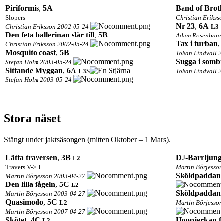
Piriformis
,
5A
Band of Brot
Slopers
Christian Eriks
Nr 23
,
6A
Christian Eriksson 2002-05-24
L3
Den feta ballerinan slår till
,
5B
Adam Rosenbaum
Tax i turban
Christian Eriksson 2002-05-24
Mosquito coast
,
5B
Johan Lindvall 
Sugga i somb
Stefan Holm 2003-05-24
Sittande Myggan
,
6A
L3
S
Johan Lindvall 
Stefan Holm 2003-05-24
Stora näset
Stängt under jaktsäsongen (mitten Oktober – 1 Mars).
Lätta traversen
,
3B
DJ-Barrljun
L2
Travers V->H
Martin Börjesso
Sköldpaddan
Martin Börjesson 2003-04-27
Den lilla fågeln
,
5C
L2
Sköldpaddan 
Martin Börjesson 2003-04-27
Quasimodo
,
5C
L2
Martin Börjesso
Martin Börjesson 2007-04-27
Skötet
,
4C
Hoppjerkan f
L2