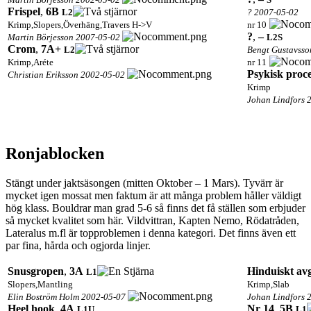
Frispel
,
6B
L2
? 2007-05-02
Krimp,Slopers,Överhäng,Travers H->V
nr 10
?
,
–
Martin Börjesson 2007-05-02
L2
S
Crom
,
7A+
L2
Bengt Gustavsso
Krimp,Aréte
nr 11
Psykisk proce
Christian Eriksson 2002-05-02
Krimp
Johan Lindfors 
Ronjablocken
Stängt under jaktsäsongen (mitten Oktober – 1 Mars). Tyvärr är
mycket igen mossat men faktum är att många problem håller väldigt
hög klass. Bouldrar man grad 5-6 så finns det få ställen som erbjuder
så mycket kvalitet som här. Vildvittran, Kapten Nemo, Rödatråden,
Lateralus m.fl är topproblemen i denna kategori. Det finns även ett
par fina, hårda och ogjorda linjer.
Snusgropen
,
3A
Hinduiskt av
L1
Slopers,Mantling
Krimp,Slab
Elin Boström Holm 2002-05-07
Johan Lindfors 
Heel hook
,
4A
Nr 14
,
5B
L1
U
L1