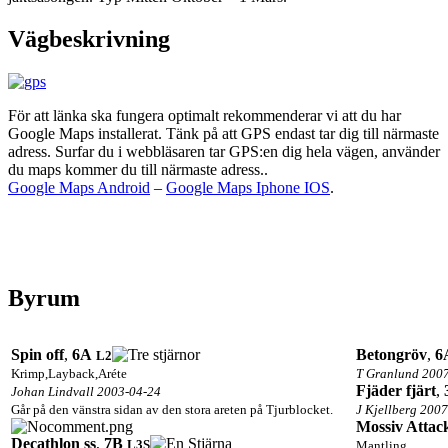
Vägbeskrivning
För att länka ska fungera optimalt rekommenderar vi att du har
Google Maps installerat. Tänk på att GPS endast tar dig till närmaste
adress. Surfar du i webbläsaren tar GPS:en dig hela vägen, använder
du maps kommer du till närmaste adress..
Google Maps Android
–
Google Maps Iphone IOS
.
Byrum
Spin off
,
6A
Betongröv
,
6
L2
Krimp,Layback,Aréte
T Granlund 200
Fjäder fjärt
,
Johan Lindvall 2003-04-24
Går på den vänstra sidan av den stora areten på Tjurblocket.
J Kjellberg 200
Mossiv Attac
Decathlon ss
,
7B
L3
S
Mantling