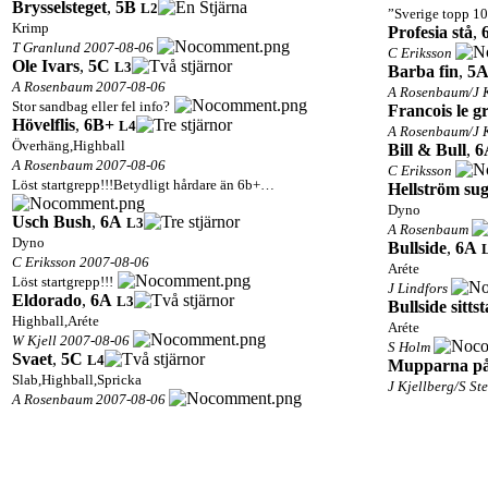
Brysselsteget
,
5B
L2
”Sverige topp 1
Krimp
Profesia stå
,
T Granlund 2007-08-06
C Eriksson
Ole Ivars
,
5C
L3
Barba fin
,
5
A Rosenbaum 2007-08-06
A Rosenbaum/J 
Stor sandbag eller fel info?
Francois le g
Hövelflis
,
6B+
L4
A Rosenbaum/J 
Överhäng,Highball
Bill & Bull
,
6
A Rosenbaum 2007-08-06
C Eriksson
Löst startgrepp!!!Betydligt hårdare än 6b+…
Hellström su
Dyno
Usch Bush
,
6A
L3
A Rosenbaum
Dyno
Bullside
,
6A
C Eriksson 2007-08-06
Aréte
Löst startgrepp!!!
J Lindfors
Eldorado
,
6A
L3
Bullside sittst
Highball,Aréte
Aréte
W Kjell 2007-08-06
S Holm
Svaet
,
5C
L4
Mupparna på
Slab,Highball,Spricka
J Kjellberg/S St
A Rosenbaum 2007-08-06