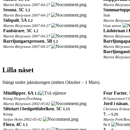
Martin Börjesson 2007-04-27
Martin Börjesso
Sessna
,
5C
Sommartopp
L2
Martin Börjesson 2007-04-27
Slab
Sidspalt
,
5A
L2
Martin Börjesso
Martin Börjesson 2007-04-27
Utan areten
Fanbärare
,
5C
Läshörnan i 
L2
Martin Börjesson 2007-04-27
Martin Börjesso
Barrljungaexpressen
,
5B
Barrljungapa
L2
Martin Börjesson 2007-04-27
Martin Börjesso
Barrljungaut
Martin Börjesso
Lilla näset
Stängt under jaktsäsongen (mitten Oktober – 1 Mars).
Miniflipper
,
6A
Fear Factor
,
L2
Krimp,Slopers,Överhäng
B Gustavsson/J 
Jord i näsan
,
Martin Börjesson 2002-05-02
Sittstart i bedgottfabriken
,
5C
L1
S
Christian Eriks
?
,
–
Krimp
L2
S
Stefan Holm 2002-05-02
Martin Perk/Ben
Flora
,
4C
L1
Nr 9
?
,
–
Martin Börjesson 2002-05-02
S