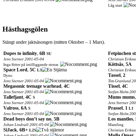
Låg start
Hästhagsgölen
Stängt under jaktsäsongen (mitten Oktober – 1 Mars).
Dopes to infinity
,
6B
Fetpinchen st
S
U
Jens Sterner 2001-05-04
Christian Eriks
Köttsås
,
5A
Inga fötter på intilliggande stenar.
Space Lord
,
5C
L3
Christian Eriks
Tassel
,
2
Dyno
Jens Sterner 2001-05-04
Tim Granlund 2
Megasonic teenage warhead
,
4C
Tissel
,
4C
Jens Sterner 2001-05-04
Stefan Holm 200
Tallefjant
,
4C
Mums mums
S
Jens Sterner 2001-05-04
Jens Sterner 20
Valross
,
6A
Prassel
,
1
S
L1
Jens Sterner 2001-05-04
Stefan Holm 200
Dead boys don’t say no
,
5B
Los mantlos
,
Johan Lindvall 2001-05-04
Mantling
SiJack
,
6B+
L2
S
Christian Eriks
Mulla Omar
,
Johan Lindvall 2001-05-04