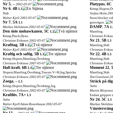
Nr 5
,
–
Platypus
,
6C
2002-05-07
Nr 6
,
4B
L1
Krimp,Slopers,Ö
Slab
Stefan Holm 200
Walter Kjell 2002-05-07
Stora blocket vi
Nr 7
,
5A
L1
grusvägen.
DAMP
,
7A
Markus Sköldstam 2002-05-07
L
Den siste mohawkanen
,
5C
L2
Mantling
Krimp,Pinch,Dyno
Christian Eriks
Nr 21
,
5B
Christian Eriksson 2002-05-07
L3
Krafttag
,
5B
L2
Mantling,Slab
Walter Kjell 2002-05-07
Christian Eriks
Kraftig och saftig
,
5B
Nr 22
,
4B
L3
L3
Krimp,Slopers,Mantling,Överhäng
Mantling,Slab
Christian Eriksson 2007-05-07
Christian Eriks
Haft kraft
,
6B
Moment 22
,
L3
Slopers,Mantling,Överhäng,Travers V->H,Jug,Spricka
Mantling,Slab
Christian Eriksson 2002-05-07
Tim Granlund 2
Zoega
,
–
Sträck på dig
L3
Krimp,Slopers,Mantling,Överhäng,Jug
Aréte
Christian Eriksson 2002-05-07
Martin Börjesso
Kraftlös
,
7A+
L3
Endast greppen nä
Nr 24
,
5C
Aréte
L3
Walter Kjell/Adam Rosenbaum 2002-05-07
Markus Sköldst
Vänstersvän
Nr 13
,
–