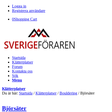
Logga in
Registrera användare
0
Shopping Cart
Startsida
Klätterplatser
Forum
Kontakta oss
Sök
Menu
Klätterplatser
Du är här:
Startsida
/
Klätterplatser
/
Bouldering
/
Björsäter
Björsäter