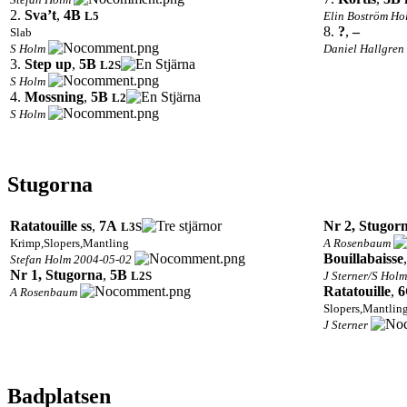
2.
Sva’t
,
4B
L5
Elin Boström H
8.
?
,
–
Slab
S Holm
Daniel Hallgren
3.
Step up
,
5B
L2
S
S Holm
4.
Mossning
,
5B
L2
S Holm
Stugorna
Ratatouille ss
,
7A
Nr 2, Stugor
L3
S
Krimp,Slopers,Mantling
A Rosenbaum
Bouillabaisse
Stefan Holm 2004-05-02
Nr 1, Stugorna
,
5B
L2
S
J Sterner/S Hol
Ratatouille
,
6
A Rosenbaum
Slopers,Mantlin
J Sterner
Badplatsen