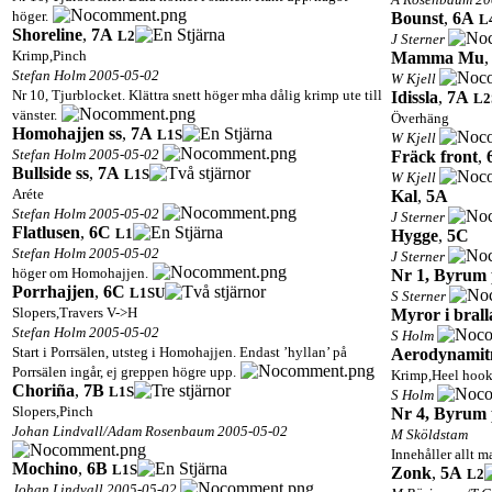
höger.
Bounst
,
6A
L
Shoreline
,
7A
L2
J Sterner
Krimp,Pinch
Mamma Mu
Stefan Holm 2005-05-02
W Kjell
Nr 10, Tjurblocket. Klättra snett höger mha dålig krimp ute till
Idissla
,
7A
L2
vänster.
Överhäng
Homohajjen ss
,
7A
L1
S
W Kjell
Stefan Holm 2005-05-02
Fräck front
,
Bullside ss
,
7A
L1
S
W Kjell
Aréte
Kal
,
5A
Stefan Holm 2005-05-02
J Sterner
Flatlusen
,
6C
L1
Hygge
,
5C
Stefan Holm 2005-05-02
J Sterner
höger om Homohajjen.
Nr 1, Byrum 
Porrhajjen
,
6C
L1
S
U
S Sterner
Slopers,Travers V->H
Myror i brall
Stefan Holm 2005-05-02
S Holm
Start i Porrsälen, utsteg i Homohajjen. Endast ’hyllan’ på
Aerodynamit
Porrsälen ingår, ej greppen högre upp.
Krimp,Heel hoo
Choriña
,
7B
L1
S
S Holm
Slopers,Pinch
Nr 4, Byrum 
Johan Lindvall/Adam Rosenbaum 2005-05-02
M Sköldstam
Innehåller allt 
Mochino
,
6B
L1
S
Zonk
,
5A
L2
Johan Lindvall 2005-05-02