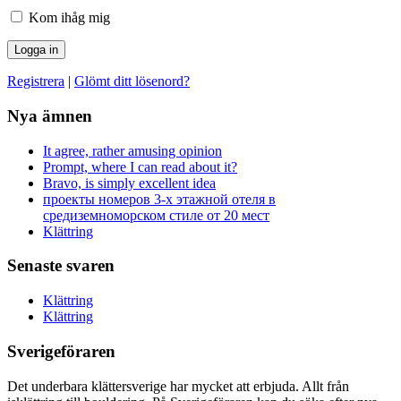
Kom ihåg mig
Registrera
|
Glömt ditt lösenord?
Nya ämnen
It agree, rather amusing opinion
Prompt, where I can read about it?
Bravo, is simply excellent idea
проекты номеров 3-х этажной отеля в
средиземноморском стиле от 20 мест
Klättring
Senaste svaren
Klättring
Klättring
Sverigeföraren
Det underbara klättersverige har mycket att erbjuda. Allt från