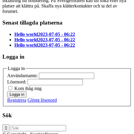
isklättring till bouldering. På Sverigeföraren kan du söka efter nya
platser att klättra på. Skaffa nya klätterkontakter och ta del av
forumet.
Senast tillagda platserna
Hello world
2023-07-05 - 06:22
Hello world
2023-07-05 - 06:22
Hello world
2023-07-05 - 06:22
Logga in
Logga in
Användarnamn:
Lösenord:
Kom ihåg mig
Logga in
Registrera
Glömt lösenord
Sök