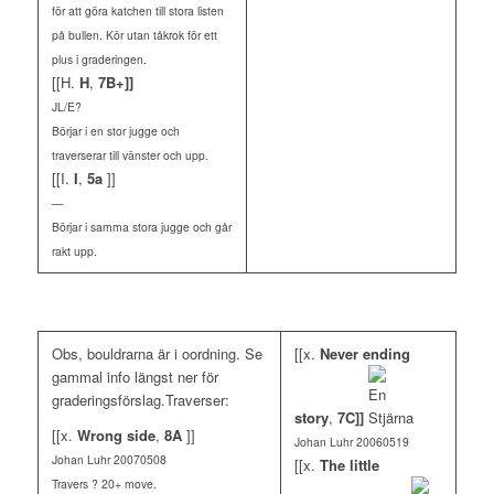
för att göra katchen till stora listen
på bullen. Kör utan tåkrok för ett
plus i graderingen.
[[H.
H
,
7B+]]
JL/E?
Börjar i en stor jugge och
traverserar till vänster och upp.
[[I.
I
,
5a
]]
—
Börjar i samma stora jugge och går
rakt upp.
Obs, bouldrarna är i oordning. Se
[[x.
Never ending
gammal info längst ner för
graderingsförslag.Traverser:
story
,
7C]]
[[x.
Wrong side
,
8A
]]
Johan Luhr 20060519
Johan Luhr 20070508
[[x.
The little
Travers ? 20+ move.