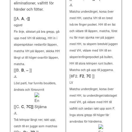
eliminationer, valfritt för
JL
händer och fötter.
Matcha underclinget, korsa över
[[A.
A
,
-]]
med HH, catcha VH till en bred
två-tre finger pocket. HH till en list
ogjord
och vidare till läppen, matcha, först
Fin linje, sittstart på bra grepp, gå
nu får man sjunka ner på juggen
upp med VH till sidotag, HH in i
med HH, ta slopern bredvid juggen
slopersprickan nedanför läppen,
med VH, vidare med VH till en
matcha VH på läppen, skicka HH
sloper/enfingerpocket på bullen,
långt ut till höger ovanför läppen,
HH till stora krimpen runt bullen.
matcha.
[[B.
B
,
–
]]
Matcha och gå upp till juggarna.
[8F2.
F2
,
7C
]]
JL
LV
Löst parti, har funnits boulders,
Matcha underclinget, korsa över
ändrats och försvunnit
med HH, ta underclinget/sidotaget
med VH, gå vidare med HH till
[[C.
C
,
7C]]
valfritt och sedan rakt upp som F.
JL
Inga stora grepp till höger får
Två krimpar långt ner, rakt upp,
användas för händerna.
catch till en jugge som matchas