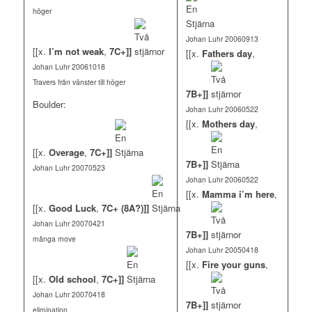
höger
Johan Luhr 20060913
[[x.
I’m not weak
,
7C+]]
[[x.
Fathers day
,
Johan Luhr 20061018
Travers från vänster till höger
7B+]]
Boulder:
Johan Luhr 20060522
[[x.
Mothers day
,
[[x.
Overage
,
7C+]]
7B+]]
Johan Luhr 20070523
Johan Luhr 20060522
[[x.
Mamma i’m here
,
[[x.
Good Luck
,
7C+ (8A?)]]
Johan Luhr 20070421
7B+]]
många move
Johan Luhr 20050418
[[x.
Fire your guns
,
[[x.
Old school
,
7C+]]
Johan Luhr 20070418
7B+]]
elimination