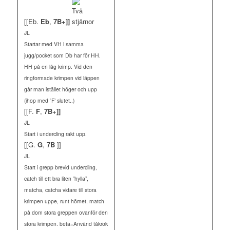
[[Eb.
Eb
,
7B+]]
JL
Startar med VH i samma
jugg/pocket som Db har för HH.
HH på en låg krimp. Vid den
ringformade krimpen vid läppen
går man istället höger och upp
(ihop med `F’ slutet..)
[[F.
F
,
7B+]]
JL
Start i undercling rakt upp.
[[G.
G
,
7B
]]
JL
Start i grepp brevid undercling,
catch till ett bra liten ”hylla”,
matcha, catcha vidare till stora
krimpen uppe, runt hörnet, match
på dom stora greppen ovanför den
stora krimpen. beta=Använd tåkrok