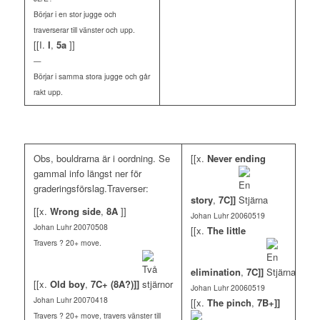
Börjar i en stor jugge och
traverserar till vänster och upp.
[[I.
I
,
5a
]]
—
Börjar i samma stora jugge och går
rakt upp.
Obs, bouldrarna är i oordning. Se
[[x.
Never ending
gammal info längst ner för
graderingsförslag.Traverser:
story
,
7C]]
[[x.
Wrong side
,
8A
]]
Johan Luhr 20060519
Johan Luhr 20070508
[[x.
The little
Travers ? 20+ move.
elimination
,
7C]]
[[x.
Old boy
,
7C+ (8A?)]]
Johan Luhr 20060519
Johan Luhr 20070418
[[x.
The pinch
,
7B+]]
Travers ? 20+ move, travers vänster till