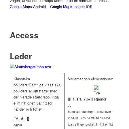
vägen, använder du maps kommer du till närmaste adress..
Google Maps Android
–
Google Maps Iphone IOS
.
Access
Leder
Klassiska
Varianter och eliminationer:
boulders:Samtliga klassiska
boulders är sittstarter med
definierade startgrepp, inga
[[F1.
F1
,
7C+]]
eliminationer, valfritt för
JL
händer och fötter.
Matcha underclinget, korsa över
[[A.
A
,
-]]
med HH, catcha VH till en bred
två-tre finger pocket. HH till en list
ogjord