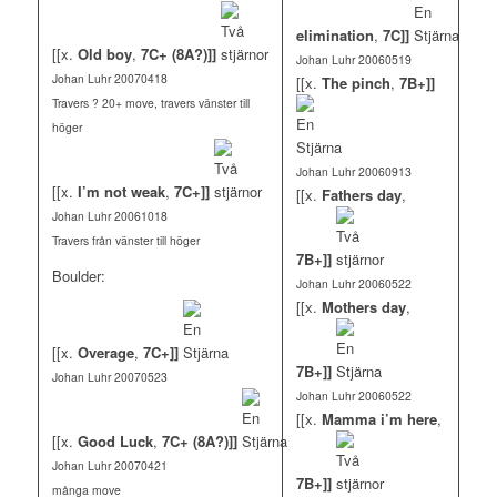
elimination
,
7C]]
[[x.
Old boy
,
7C+ (8A?)]]
Johan Luhr 20060519
Johan Luhr 20070418
[[x.
The pinch
,
7B+]]
Travers ? 20+ move, travers vänster till
höger
Johan Luhr 20060913
[[x.
I’m not weak
,
7C+]]
[[x.
Fathers day
,
Johan Luhr 20061018
Travers från vänster till höger
7B+]]
Boulder:
Johan Luhr 20060522
[[x.
Mothers day
,
[[x.
Overage
,
7C+]]
7B+]]
Johan Luhr 20070523
Johan Luhr 20060522
[[x.
Mamma i’m here
,
[[x.
Good Luck
,
7C+ (8A?)]]
Johan Luhr 20070421
7B+]]
många move