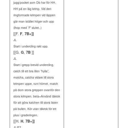
jugg/pocket som Db har för HH.
HH på en låg krimp. Vid den
ringformade krimpen vid läppen
går man istället höger och upp
(ihop med `F’ slutet..)
[[F.
F
,
7B+]]
JL
Start i undercling rakt upp.
[[G.
G
,
7B
]]
JL
Start i grepp brevid undercling,
catch till ett bra liten ”hylla”,
matcha, catcha vidare till stora
krimpen uppe, runt hörnet, match
på dom stora greppen ovanför den
stora krimpen. beta=Använd tåkrok
för att göra katchen till stora listen
på bullen. Kör utan tåkrok för ett
plus i graderingen.
[[H.
H
,
7B+]]
JL/E?