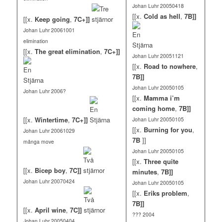
Johan Luhr 20050418
[[x.
Cold as hell
,
7B]]
[[x.
Keep going
,
7C+]]
Johan Luhr 20061001
elimination
[[x.
The great elimination
,
7C+]]
Johan Luhr 20051121
[[x.
Road to nowhere
,
7B]]
Johan Luhr 20050105
Johan Luhr 2006?
[[x.
Mamma i’m
coming home
,
7B]]
[[x.
Wintertime
,
7C+]]
Johan Luhr 20050105
[[x.
Burning for you
,
Johan Luhr 20061029
7B
]]
många move
Johan Luhr 20050105
[[x.
Three quite
[[x.
Bicep boy
,
7C]]
minutes
,
7B]]
Johan Luhr 20070424
Johan Luhr 20050105
[[x.
Eriks problem
,
7B]]
[[x.
April wine
,
7C]]
??? 2004
Johan Luhr 20050404