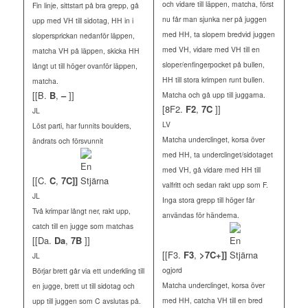
och vidare till läppen, matcha, först
Fin linje, sittstart på bra grepp, gå
nu får man sjunka ner på juggen
upp med VH till sidotag, HH in i
med HH, ta slopern bredvid juggen
slopersprickan nedanför läppen,
med VH, vidare med VH till en
matcha VH på läppen, skicka HH
sloper/enfingerpocket på bullen,
långt ut till höger ovanför läppen,
HH till stora krimpen runt bullen.
matcha.
[[B.
B
,
–
]]
Matcha och gå upp till juggarna.
[8F2.
F2
,
7C
]]
JL
LV
Löst parti, har funnits boulders,
Matcha underclinget, korsa över
ändrats och försvunnit
med HH, ta underclinget/sidotaget
med VH, gå vidare med HH till
[[C.
C
,
7C]]
valfritt och sedan rakt upp som F.
JL
Inga stora grepp till höger får
Två krimpar långt ner, rakt upp,
användas för händerna.
catch till en jugge som matchas
[[Da.
Da
,
7B
]]
[[F3.
F3
,
>7C+]]
JL
ogjord
Börjar brett går via ett underkling till
Matcha underclinget, korsa över
en jugge, brett ut till sidotag och
med HH, catcha VH till en bred
upp till juggen som C avslutas på.