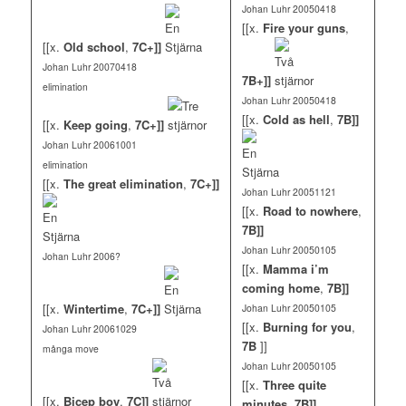
Johan Luhr 20050418
[[x.
Fire your guns
,
[[x.
Old school
,
7C+]]
Johan Luhr 20070418
7B+]]
elimination
Johan Luhr 20050418
[[x.
Cold as hell
,
7B]]
[[x.
Keep going
,
7C+]]
Johan Luhr 20061001
elimination
[[x.
The great elimination
,
7C+]]
Johan Luhr 20051121
[[x.
Road to nowhere
,
7B]]
Johan Luhr 20050105
Johan Luhr 2006?
[[x.
Mamma i’m
coming home
,
7B]]
[[x.
Wintertime
,
7C+]]
Johan Luhr 20050105
[[x.
Burning for you
,
Johan Luhr 20061029
7B
]]
många move
Johan Luhr 20050105
[[x.
Three quite
[[x.
Bicep boy
,
7C]]
minutes
,
7B]]