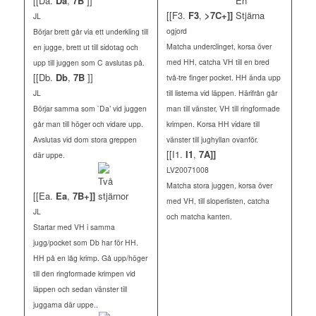
[[Da.
Da
,
7B
]]
[[F3.
F3
,
>7C+]]
JL
ogjord
Börjar brett går via ett underkling till
Matcha underclinget, korsa över
en jugge, brett ut till sidotag och
med HH, catcha VH till en bred
upp till juggen som C avslutas på.
[[Db.
Db
,
7B
]]
två-tre finger pocket. HH ända upp
JL
till listerna vid läppen. Härifrån går
Börjar samma som `Da’ vid juggen
man till vänster, VH till ringformade
går man till höger och vidare upp.
krimpen. Korsa HH vidare till
Avslutas vid dom stora greppen
vänster till jughyllan ovanför.
[[I1.
I1
,
7A]]
där uppe.
LV20071008
Matcha stora juggen, korsa över
[[Ea.
Ea
,
7B+]]
med VH, till sloperlisten, catcha
JL
och matcha kanten.
Startar med VH i samma
jugg/pocket som Db har för HH.
HH på en låg krimp. Gå upp/höger
till den ringformade krimpen vid
läppen och sedan vänster till
juggarna där uppe..