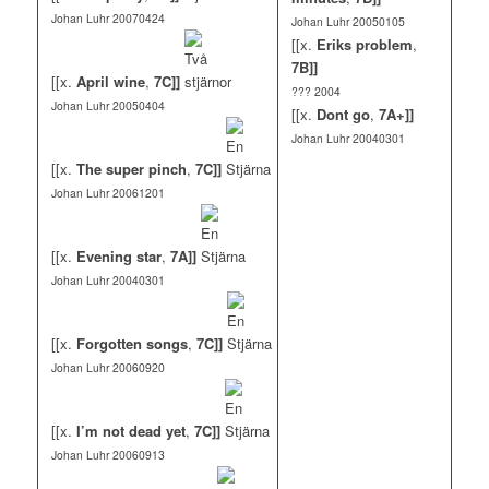
Johan Luhr 20070424
Johan Luhr 20050105
[[x.
Eriks problem
,
7B]]
[[x.
April wine
,
7C]]
??? 2004
Johan Luhr 20050404
[[x.
Dont go
,
7A+]]
Johan Luhr 20040301
[[x.
The super pinch
,
7C]]
Johan Luhr 20061201
[[x.
Evening star
,
7A]]
Johan Luhr 20040301
[[x.
Forgotten songs
,
7C]]
Johan Luhr 20060920
[[x.
I’m not dead yet
,
7C]]
Johan Luhr 20060913