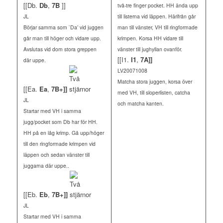
[[Db.
Db
,
7B
]]
två-tre finger pocket. HH ända upp
JL
till listerna vid läppen. Härifrån går
Börjar samma som `Da’ vid juggen
man till vänster, VH till ringformade
går man till höger och vidare upp.
krimpen. Korsa HH vidare till
Avslutas vid dom stora greppen
vänster till jughyllan ovanför.
[[I1.
I1
,
7A]]
där uppe.
LV20071008
Matcha stora juggen, korsa över
[[Ea.
Ea
,
7B+]]
med VH, till sloperlisten, catcha
JL
och matcha kanten.
Startar med VH i samma
jugg/pocket som Db har för HH.
HH på en låg krimp. Gå upp/höger
till den ringformade krimpen vid
läppen och sedan vänster till
juggarna där uppe..
[[Eb.
Eb
,
7B+]]
JL
Startar med VH i samma