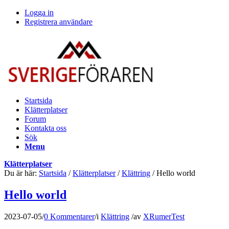
Logga in
Registrera användare
Startsida
Klätterplatser
Forum
Kontakta oss
Sök
Menu
Klätterplatser
Du är här:
Startsida
/
Klätterplatser
/
Klättring
/
Hello world
Hello world
2023-07-05
/
0 Kommentarer
/
i
Klättring
/
av
XRumerTest