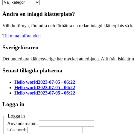
Ändra en inlagd klätterplats?
Vill du förnya, förändra och förbättra en redan inlagd klätterplats så k
Till mina införanden
Sverigeföraren
Det underbara klättersverige har mycket att erbjuda. Allt från isklättri
Senast tillagda platserna
Hello world
2023-07-05 - 06:22
Hello world
2023-07-05 - 06:22
Hello world
2023-07-05 - 06:22
Logga in
Logga in
Användarnamn:
Lösenord: