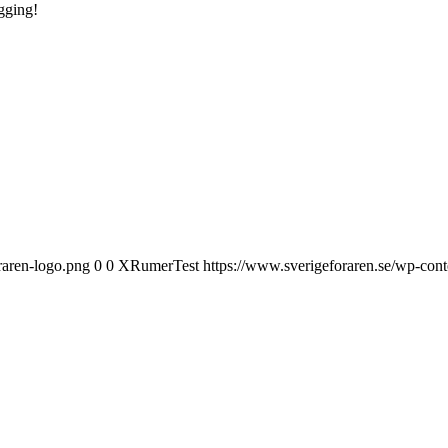
ogging!
raren-logo.png
0
0
XRumerTest
https://www.sverigeforaren.se/wp-con