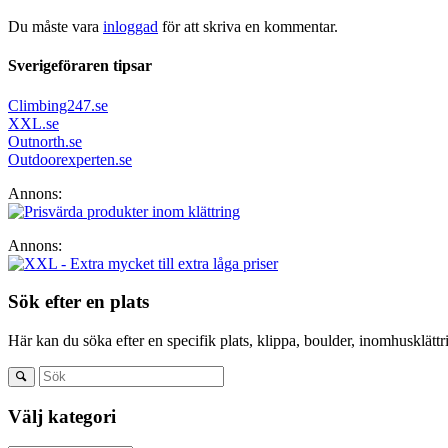
Du måste vara
inloggad
för att skriva en kommentar.
Sverigeföraren tipsar
Climbing247.se
XXL.se
Outnorth.se
Outdoorexperten.se
Annons:
Annons:
Sök efter en plats
Här kan du söka efter en specifik plats, klippa, boulder, inomhusklättrin
Välj kategori