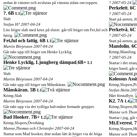
sedan åt vänster och avslutas på vänstra sidan om toppen.
? 2007-05-24
Perkelett
,
6C
?
,
6B
L1
? 2007-05-24
Slab
Start på areten, 
Stefan H? 2007-04-24
Perketvå
,
6C
Lite högre slab med krux på slutet. går till höger om Fet,ful och
fattig.
? 2007-05-24
Fet,ful och fattig
,
6B
L1
Start på areten, 
Mandolin
,
6
Martin Börjesson 2007-04-24
Går rakt upp till höger om Henke Lycklig.
Krimp,Mantling
? 2007-05-24
Henke Lycklig, Ljungberg dämpad
,
6B+
L1
Startar i det tri
höger hand, går s
Slab
Kolossus Assi
Martin Börjesson 2007-04-24
Går rakt upp till höger om Månskäran.
Krimp,Slopers,P
Månskäran
,
5B
L1
Stefan Holm 200
Krimp,Slab
Hårt förstaflytt.
K2
,
7A
Martin Börjesson 2007-04-24
L4
Går rakt upp via det tydliga halvmåne formade greppet.
Krimp,Slopers,H
Manne och Thom
Bad Hooker
,
7B+
L2
Startar i jug, går
Mt.Everest
,
Krimp,Slopers,Överhäng
Manne,Thomas och Christofer 2007-04-24
Krimp,Slopers,H
Startar som Mad hooker, drar sedan lätt åt höger via de höga
Manne och Thom