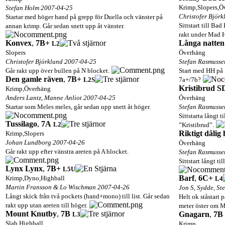
Krimp,Slopers,Ö
Stefan Holm 2007-04-25
Christofer Björ
Startar med höger hand på grepp för Duella och vänster på
Sittstart till Ba
annan krimp. Går sedan snett upp åt vänster.
rakt under Mad 
Konvex
,
7B+
Långa natten
L2
Slopers
Överhäng
Christofer Björklund 2007-04-25
Stefan Rasmusse
Går rakt upp över bullen på N blocket.
Start med HH på ’
Den gamle räven
,
7B+
L2
S
7a+/7b?
Kristibrud S
Krimp,Överhäng
Anders Lantz, Manne Anliot 2007-04-25
Överhäng
Startar som Meles meles, går sedan upp snett åt höger.
Stefan Rasmusse
Sittstarta långt t
Tussilago
,
7A
L2
”Kristibrud”.
Riktigt dålig
Krimp,Slopers
Johan Lundborg 2007-04-26
Överhäng
Går rakt upp efter vänstra areten på A blocket.
Stefan Rasmusse
Sittstart långt t
Lynx Lynx
,
7B+
L5
U
Barf
,
6C+
Krimp,Dyno,Highball
L4
Martin Fransson & Lo Wischman 2007-04-26
Jon S, Sydde, St
Långt skick från två pockets (hand+mono) till list. Går sedan
Helt ok ståstart
rakt upp utan areten till höger.
meter öster om 
Mount Knutby
,
7B
Gnagarn
,
7B
L3
Slab,Highball
Krimp