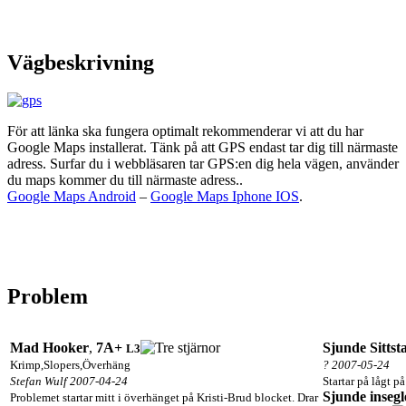
Vägbeskrivning
För att länka ska fungera optimalt rekommenderar vi att du har
Google Maps installerat. Tänk på att GPS endast tar dig till närmaste
adress. Surfar du i webbläsaren tar GPS:en dig hela vägen, använder
du maps kommer du till närmaste adress..
Google Maps Android
–
Google Maps Iphone IOS
.
Problem
Mad Hooker
,
7A+
Sjunde Sittst
L3
Krimp,Slopers,Överhäng
? 2007-05-24
Stefan Wulf 2007-04-24
Startar på lågt på
Sjunde insegl
Problemet startar mitt i överhänget på Kristi-Brud blocket. Drar