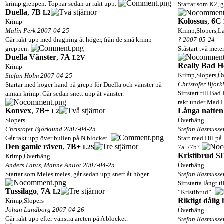
krimp greppen. Toppar sedan ur rakt upp.
Startar som K2, 
Duella
,
7B
L2
Kolossus
,
6C
Krimp
Malin Perk 2007-04-25
Krimp,Slopers,L
Går rakt upp med dragning åt höger, från de små krimp
? 2007-05-24
greppen.
Ståstart två mete
Duella Vänster
,
7A
L2
V
Really Bad H
Krimp
Krimp,Slopers,Ö
Stefan Holm 2007-04-25
Christofer Björ
Startar med höger hand på grepp för Duella och vänster på
Sittstart till Ba
annan krimp. Går sedan snett upp åt vänster.
rakt under Mad 
Konvex
,
7B+
Långa natten
L2
Slopers
Överhäng
Christofer Björklund 2007-04-25
Stefan Rasmusse
Går rakt upp över bullen på N blocket.
Start med HH på ’
Den gamle räven
,
7B+
L2
S
7a+/7b?
Kristibrud S
Krimp,Överhäng
Anders Lantz, Manne Anliot 2007-04-25
Överhäng
Startar som Meles meles, går sedan upp snett åt höger.
Stefan Rasmusse
Sittstarta långt t
Tussilago
,
7A
L2
”Kristibrud”.
Riktigt dålig
Krimp,Slopers
Johan Lundborg 2007-04-26
Överhäng
Går rakt upp efter vänstra areten på A blocket.
Stefan Rasmusse