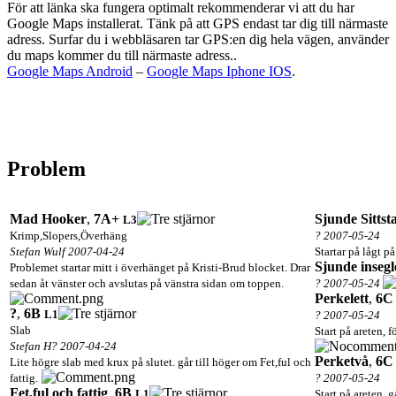
För att länka ska fungera optimalt rekommenderar vi att du har
Google Maps installerat. Tänk på att GPS endast tar dig till närmaste
adress. Surfar du i webbläsaren tar GPS:en dig hela vägen, använder
du maps kommer du till närmaste adress..
Google Maps Android
–
Google Maps Iphone IOS
.
Problem
Mad Hooker
,
7A+
Sjunde Sittst
L3
Krimp,Slopers,Överhäng
? 2007-05-24
Stefan Wulf 2007-04-24
Startar på lågt på
Sjunde insegl
Problemet startar mitt i överhänget på Kristi-Brud blocket. Drar
sedan åt vänster och avslutas på vänstra sidan om toppen.
? 2007-05-24
Perkelett
,
6C
?
,
6B
L1
? 2007-05-24
Slab
Start på areten, 
Stefan H? 2007-04-24
Perketvå
,
6C
Lite högre slab med krux på slutet. går till höger om Fet,ful och
fattig.
? 2007-05-24
Fet,ful och fattig
,
6B
L1
Start på areten, 