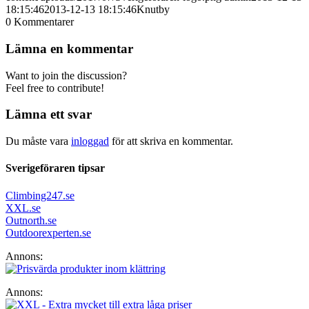
18:15:46
2013-12-13 18:15:46
Knutby
0
Kommentarer
Lämna en kommentar
Want to join the discussion?
Feel free to contribute!
Lämna ett svar
Du måste vara
inloggad
för att skriva en kommentar.
Sverigeföraren tipsar
Climbing247.se
XXL.se
Outnorth.se
Outdoorexperten.se
Annons:
Annons: