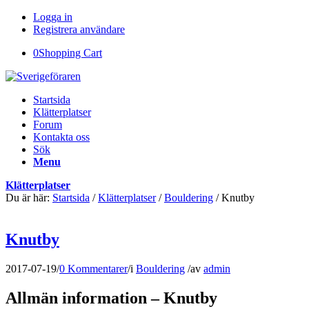
Logga in
Registrera användare
0
Shopping Cart
Startsida
Klätterplatser
Forum
Kontakta oss
Sök
Menu
Klätterplatser
Du är här:
Startsida
/
Klätterplatser
/
Bouldering
/
Knutby
Knutby
2017-07-19
/
0 Kommentarer
/
i
Bouldering
/
av
admin
Allmän information – Knutby