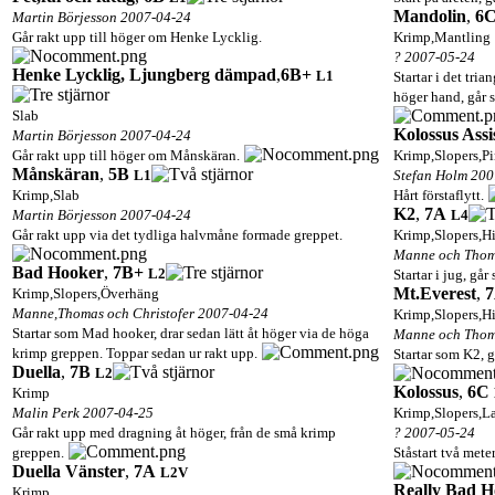
Mandolin
,
6
Martin Börjesson 2007-04-24
Går rakt upp till höger om Henke Lycklig.
Krimp,Mantling
? 2007-05-24
Henke Lycklig, Ljungberg dämpad
,
6B+
L1
Startar i det tri
höger hand, går s
Slab
Kolossus Assi
Martin Börjesson 2007-04-24
Går rakt upp till höger om Månskäran.
Krimp,Slopers,P
Månskäran
,
5B
L1
Stefan Holm 200
Krimp,Slab
Hårt förstaflytt.
K2
,
7A
Martin Börjesson 2007-04-24
L4
Går rakt upp via det tydliga halvmåne formade greppet.
Krimp,Slopers,H
Manne och Thom
Bad Hooker
,
7B+
L2
Startar i jug, går
Mt.Everest
,
Krimp,Slopers,Överhäng
Manne,Thomas och Christofer 2007-04-24
Krimp,Slopers,H
Startar som Mad hooker, drar sedan lätt åt höger via de höga
Manne och Thom
krimp greppen. Toppar sedan ur rakt upp.
Startar som K2, 
Duella
,
7B
L2
Kolossus
,
6C
Krimp
Malin Perk 2007-04-25
Krimp,Slopers,L
Går rakt upp med dragning åt höger, från de små krimp
? 2007-05-24
greppen.
Ståstart två mete
Duella Vänster
,
7A
L2
V
Really Bad H
Krimp