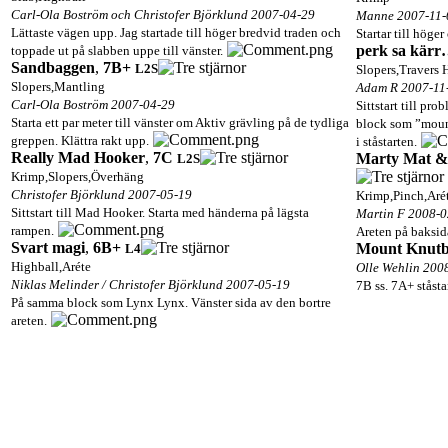
Carl-Ola Boström och Christofer Björklund 2007-04-29
Manne 2007-11-
Lättaste vägen upp. Jag startade till höger bredvid traden och
Startar till höger
perk sa kärr
toppade ut på slabben uppe till vänster.
Sandbaggen
,
7B+
L2
S
Slopers,Travers 
Slopers,Mantling
Adam R 2007-11
Carl-Ola Boström 2007-04-29
Sittstart till p
Starta ett par meter till vänster om Aktiv grävling på de tydliga
block som ”mount
greppen. Klättra rakt upp.
i ståstarten.
Really Mad Hooker
,
7C
Marty Mat &
L2
S
Krimp,Slopers,Överhäng
Christofer Björklund 2007-05-19
Krimp,Pinch,Aré
Sittstart till Mad Hooker. Starta med händerna på lägsta
Martin F 2008-0
rampen.
Areten på baksid
Svart magi
,
6B+
Mount Knutb
L4
Highball,Aréte
Olle Wehlin 200
Niklas Melinder / Christofer Björklund 2007-05-19
7B ss. 7A+ ståstar
På samma block som Lynx Lynx. Vänster sida av den bortre
areten.