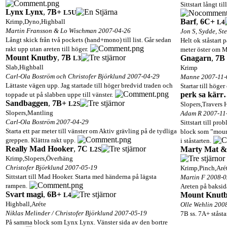
Sittstart långt t
Lynx Lynx
,
7B+
L5
U
Barf
,
6C+
Krimp,Dyno,Highball
L4
Martin Fransson & Lo Wischman 2007-04-26
Jon S, Sydde, St
Långt skick från två pockets (hand+mono) till list. Går sedan
Helt ok ståstart
rakt upp utan areten till höger.
meter öster om 
Mount Knutby
,
7B
Gnagarn
,
7B
L3
Slab,Highball
Krimp
Carl-Ola Boström och Christofer Björklund 2007-04-29
Manne 2007-11-
Lättaste vägen upp. Jag startade till höger bredvid traden och
Startar till höger
perk sa kärr
toppade ut på slabben uppe till vänster.
Sandbaggen
,
7B+
L2
S
Slopers,Travers 
Slopers,Mantling
Adam R 2007-11
Carl-Ola Boström 2007-04-29
Sittstart till p
Starta ett par meter till vänster om Aktiv grävling på de tydliga
block som ”mount
greppen. Klättra rakt upp.
i ståstarten.
Really Mad Hooker
,
7C
Marty Mat &
L2
S
Krimp,Slopers,Överhäng
Christofer Björklund 2007-05-19
Krimp,Pinch,Aré
Sittstart till Mad Hooker. Starta med händerna på lägsta
Martin F 2008-0
rampen.
Areten på baksid
Svart magi
,
6B+
Mount Knutb
L4
Highball,Aréte
Olle Wehlin 200
Niklas Melinder / Christofer Björklund 2007-05-19
7B ss. 7A+ ståstar
På samma block som Lynx Lynx. Vänster sida av den bortre