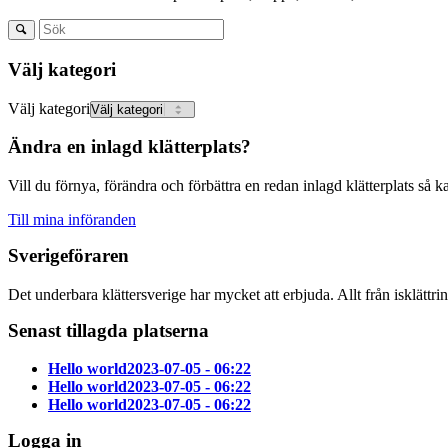
Välj kategori
Välj kategori
Ändra en inlagd klätterplats?
Vill du förnya, förändra och förbättra en redan inlagd klätterplats så k
Till mina införanden
Sverigeföraren
Det underbara klättersverige har mycket att erbjuda. Allt från isklättri
Senast tillagda platserna
Hello world
2023-07-05 - 06:22
Hello world
2023-07-05 - 06:22
Hello world
2023-07-05 - 06:22
Logga in