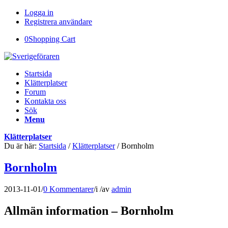
Logga in
Registrera användare
0
Shopping Cart
Startsida
Klätterplatser
Forum
Kontakta oss
Sök
Menu
Klätterplatser
Du är här:
Startsida
/
Klätterplatser
/
Bornholm
Bornholm
2013-11-01
/
0 Kommentarer
/
i
/
av
admin
Allmän information – Bornholm