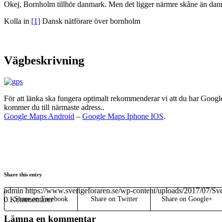
Okej, Bornholm tillhör danmark. Men det ligger närmre skåne än danma
Kolla in
[1]
Dansk nätförare över bornholm
Vägbeskrivning
För att länka ska fungera optimalt rekommenderar vi att du har Google
kommer du till närmaste adress..
Google Maps Android
–
Google Maps Iphone IOS
.
Share this entry
admin
https://www.sverigeforaren.se/wp-content/uploads/2017/07/Sv
0
Kommentarer
Share on Facebook
Share on Twitter
Share on Google+
Lämna en kommentar