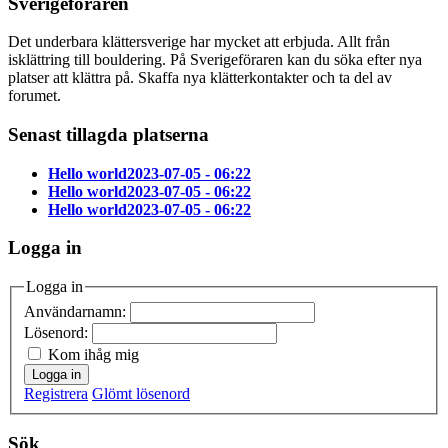
Sverigeföraren
Det underbara klättersverige har mycket att erbjuda. Allt från
isklättring till bouldering. På Sverigeföraren kan du söka efter nya
platser att klättra på. Skaffa nya klätterkontakter och ta del av
forumet.
Senast tillagda platserna
Hello world
2023-07-05 - 06:22
Hello world
2023-07-05 - 06:22
Hello world
2023-07-05 - 06:22
Logga in
Logga in
Användarnamn:
Lösenord:
Kom ihåg mig
Logga in
Registrera
Glömt lösenord
Sök