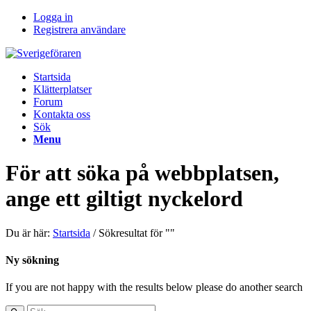
Logga in
Registrera användare
Startsida
Klätterplatser
Forum
Kontakta oss
Sök
Menu
För att söka på webbplatsen,
ange ett giltigt nyckelord
Du är här:
Startsida
/
Sökresultat för ""
Ny sökning
If you are not happy with the results below please do another search