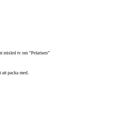
nt mixled tv om ”Pelarisen”
t att packa med.