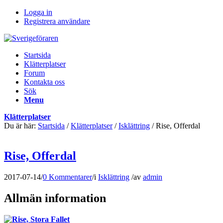
Logga in
Registrera användare
Startsida
Klätterplatser
Forum
Kontakta oss
Sök
Menu
Klätterplatser
Du är här:
Startsida
/
Klätterplatser
/
Isklättring
/
Rise, Offerdal
Rise, Offerdal
2017-07-14
/
0 Kommentarer
/
i
Isklättring
/
av
admin
Allmän information