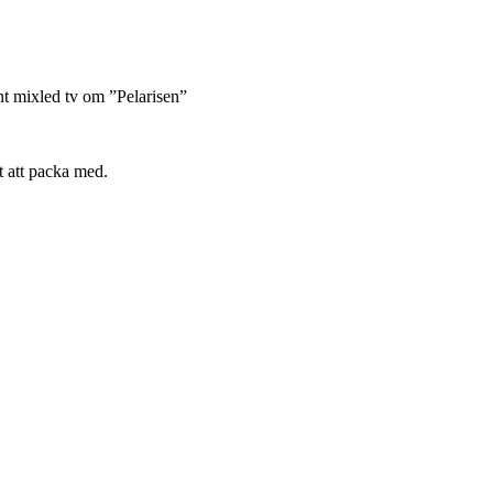
nt mixled tv om ”Pelarisen”
t att packa med.