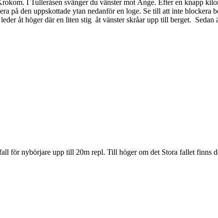
Krokom. I Tulleråsen svänger du vänster mot Änge. Efter en knapp kilom
på den uppskottade ytan nedanför en loge. Se till att inte blockera bon
 leder åt höger där en liten stig åt vänster skråar upp till berget. Sedan 
sfall för nybörjare upp till 20m repl. Till höger om det Stora fallet finns 