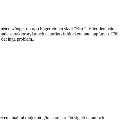
eter svänger du upp höger vid en skylt ”Rise”. Efter den tvära
dens traktorprylar och naturligtvis blockera inte uppfarten. Följ
r det inga problem..
det ett antal mixlinjer att göra som har fått sig ett namn och