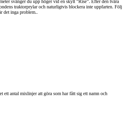
eter svänger du upp höger vid en skylt ”Rise”. Efter den tvära
dens traktorprylar och naturligtvis blockera inte uppfarten. Följ
är det inga problem..
det ett antal mixlinjer att göra som har fått sig ett namn och