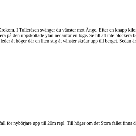
Krokom. I Tulleråsen svänger du vänster mot Änge. Efter en knapp kilom
på den uppskottade ytan nedanför en loge. Se till att inte blockera bon
 leder åt höger där en liten stig åt vänster skråar upp till berget. Sedan ä
sfall för nybörjare upp till 20m repl. Till höger om det Stora fallet finns 