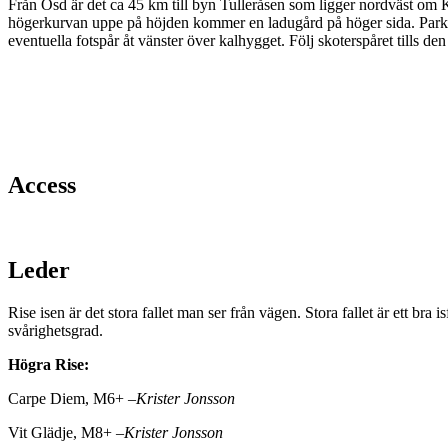
Från Ösd är det ca 45 km till byn Tulleråsen som ligger nordväst om 
högerkurvan uppe på höjden kommer en ladugård på höger sida. Parkera 
eventuella fotspår åt vänster över kalhygget. Följ skoterspåret tills den
Access
Leder
Rise isen är det stora fallet man ser från vägen. Stora fallet är ett bra i
svårighetsgrad.
Högra Rise:
Carpe Diem, M6+ –
Krister Jonsson
Vit Glädje, M8+ –
Krister Jonsson