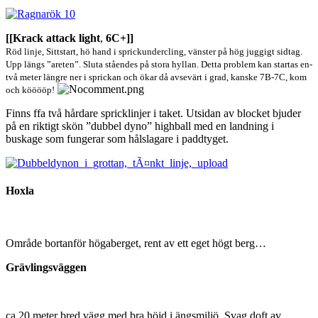
[[Krack attack light
,
6C+]]
Röd linje, Sittstart, hö hand i sprickundercling, vänster på hög juggigt sidtag.
Upp längs ”areten”. Sluta ståendes på stora hyllan. Detta problem kan startas en-
två meter längre ner i sprickan och ökar då avsevärt i grad, kanske 7B-7C, kom
och kööööp!
Finns ffa två hårdare spricklinjer i taket. Utsidan av blocket bjuder
på en riktigt skön ”dubbel dyno” highball med en landning i
buskage som fungerar som hålslagare i paddtyget.
Hoxla
Område bortanför högaberget, rent av ett eget högt berg…
Grävlingsväggen
ca 20 meter bred vägg med bra höjd i ängsmiljö. Svag doft av