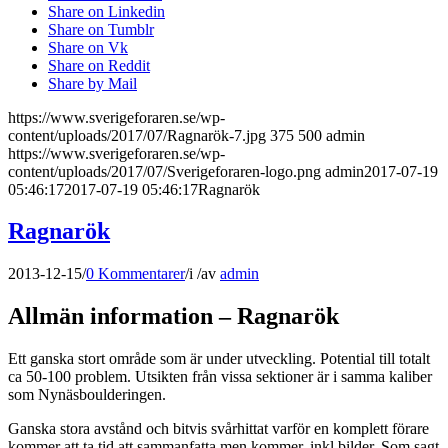
Share on Linkedin
Share on Tumblr
Share on Vk
Share on Reddit
Share by Mail
https://www.sverigeforaren.se/wp-
content/uploads/2017/07/Ragnarök-7.jpg
375
500
admin
https://www.sverigeforaren.se/wp-
content/uploads/2017/07/Sverigeforaren-logo.png
admin
2017-07-19
05:46:17
2017-07-19 05:46:17
Ragnarök
Ragnarök
2013-12-15
/
0 Kommentarer
/
i
/
av
admin
Allmän information – Ragnarök
Ett ganska stort område som är under utveckling. Potential till totalt
ca 50-100 problem. Utsikten från vissa sektioner är i samma kaliber
som Nynäsboulderingen.
Ganska stora avstånd och bitvis svårhittat varför en komplett förare
kommer att ta tid att sammanfatta men kommer, inkl bilder. Som sagt