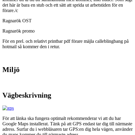
det här är bara en stub och ett sätt att sprida ut arbetstiden för en
förare./c
Ragnarök OST
Ragnarök promo
För en prel. och relativt printbar pdf förare mäjla calleblingbang på
hotmail så kommer den i retur.
Miljö
Vägbeskrivning
För att länka ska fungera optimalt rekommenderar vi att du har
Google Maps installerat. Tänk på att GPS endast tar dig till närmaste
adress. Surfar du i webbläsaren tar GPS:en dig hela vägen, använder
du maps kommer du till närmaste adress..