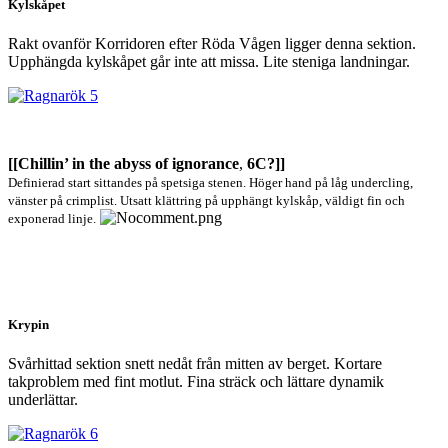
Kylskåpet
Rakt ovanför Korridoren efter Röda Vågen ligger denna sektion.
Upphängda kylskåpet går inte att missa. Lite steniga landningar.
[[Chillin’ in the abyss of ignorance
,
6C?]]
Definierad start sittandes på spetsiga stenen. Höger hand på låg undercling,
vänster på crimplist. Utsatt klättring på upphängt kylskåp, väldigt fin och
exponerad linje.
Krypin
Svårhittad sektion snett nedåt från mitten av berget. Kortare
takproblem med fint motlut. Fina sträck och lättare dynamik
underlättar.