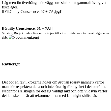
Låg men fin överhängande vägg som slutar i ett gammalt övergivet
fiskeläger.
[[Fil:Guilty Conscience, 6C+-7A.jpg]]
[[Guilty Conscience
,
6C+-7A]]
Sittstart, Börja i undercling upp via jug till vä om trädet och toppa åt höger utan
dab.
Rävberget
Det bor en räv i krokarna höger om grottan (därav namnet) varför
man bör respektera detta och inte röra sig för mycket i det området.
Nedanför i Alskogen rör det sig väldigt mkt och ofta vildsvin varför
det kanske inte är att rekommendera med late night shifts här.