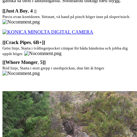
ganska så blött i landningarna. Sommartid duktigt med mygg.
[[Just A Boy
,
4
]]
Precis ovan korridoren. Sittstart, vä hand på pinch höger inne på sloper/nisch.
[[Crack Pipes
,
6B+]]
Grön linje, Starta i tvåfingerpocket crimpar för båda händerna och jobba dig
uppåt höger.
[[Whore Monger
,
5]]
Röd linje, Starta i stort grepp i snedsprickan, drar lätt åt höger.