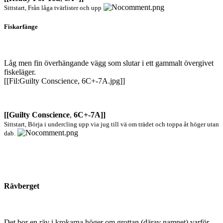
Sittstart, Från låga tvärlister och upp
Fiskarfänge
Låg men fin överhängande vägg som slutar i ett gammalt övergivet
fiskeläger.
[[Fil:Guilty Conscience, 6C+-7A.jpg]]
[[Guilty Conscience
,
6C+-7A]]
Sittstart, Börja i undercling upp via jug till vä om trädet och toppa åt höger utan
dab.
Rävberget
Det bor en räv i krokarna höger om grottan (därav namnet) varför