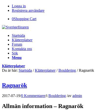
Logga in
Registrera användare
0
Shopping Cart
Startsida
Klätterplatser
Forum
Kontakta oss
Sök
Menu
Klätterplatser
Du är här:
Startsida
/
Klätterplatser
/
Bouldering
/
Ragnarök
Ragnarök
2017-07-19
/
0 Kommentarer
/
i
Bouldering
/
av
admin
Allmän information – Ragnarök