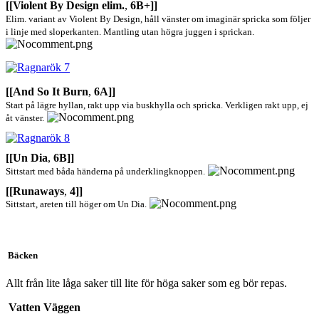
[[Violent By Design elim.
,
6B+]]
Elim. variant av Violent By Design, håll vänster om imaginär spricka som följer
i linje med sloperkanten. Mantling utan högra juggen i sprickan.
[[And So It Burn
,
6A]]
Start på lägre hyllan, rakt upp via buskhylla och spricka. Verkligen rakt upp, ej
åt vänster.
[[Un Dia
,
6B]]
Sittstart med båda händerna på underklingknoppen.
[[Runaways
,
4]]
Sittstart, areten till höger om Un Dia.
Bäcken
Allt från lite låga saker till lite för höga saker som eg bör repas.
Vatten Väggen