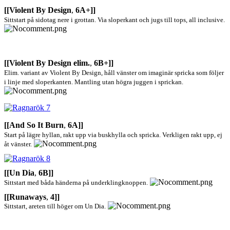
[[Violent By Design
,
6A+]]
Sittstart på sidotag nere i grottan. Via sloperkant och jugs till tops, all inclusive.
[[Violent By Design elim.
,
6B+]]
Elim. variant av Violent By Design, håll vänster om imaginär spricka som följer
i linje med sloperkanten. Mantling utan högra juggen i sprickan.
[[And So It Burn
,
6A]]
Start på lägre hyllan, rakt upp via buskhylla och spricka. Verkligen rakt upp, ej
åt vänster.
[[Un Dia
,
6B]]
Sittstart med båda händerna på underklingknoppen.
[[Runaways
,
4]]
Sittstart, areten till höger om Un Dia.