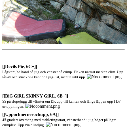
[[Devils Pie
,
6C+]]
Lågstart, hö hand på jug och vänster på crimp. Flaken närmst marken elim. Upp
lås av och sträck via kant och jug-list, mantla rakt upp.
[[BiG GiRL SKiNNY GiRL
,
6B+]]
SS på slopejugg till vänster om DP, upp till kanten och längs läppen upp i DP
urtoppningen.
[[Uppochnernerochupp
,
6A]]
45 graders överhäng med etableringsstart, vänsterhand i jug höger på lägre
crimplist. Upp via blindjug.