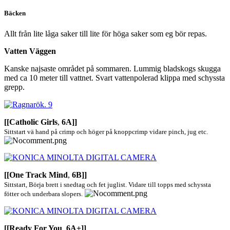
Bäcken
Allt från lite låga saker till lite för höga saker som eg bör repas.
Vatten Väggen
Kanske najsaste området på sommaren. Lummig bladskogs skugga
med ca 10 meter till vattnet. Svart vattenpolerad klippa med schyssta
grepp.
[[Catholic Girls
,
6A]]
Sittstart vä hand på crimp och höger på knoppcrimp vidare pinch, jug etc.
[[One Track Mind
,
6B]]
Sittstart, Börja brett i snedtag och fet juglist. Vidare till topps med schyssta
fötter och underbara slopers.
[[Ready For You
,
6A+]]