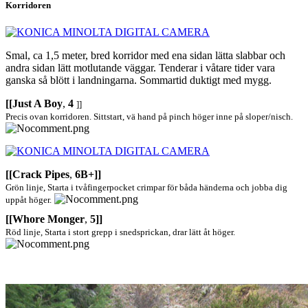
Korridoren
Smal, ca 1,5 meter, bred korridor med ena sidan lätta slabbar och
andra sidan lätt motlutande väggar. Tenderar i våtare tider vara
ganska så blött i landningarna. Sommartid duktigt med mygg.
[[Just A Boy
,
4
]]
Precis ovan korridoren. Sittstart, vä hand på pinch höger inne på sloper/nisch.
[[Crack Pipes
,
6B+]]
Grön linje, Starta i tvåfingerpocket crimpar för båda händerna och jobba dig
uppåt höger.
[[Whore Monger
,
5]]
Röd linje, Starta i stort grepp i snedsprickan, drar lätt åt höger.