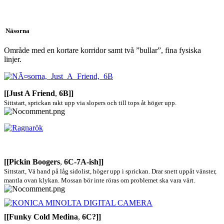
Näsorna
Område med en kortare korridor samt två ”bullar”, fina fysiska
linjer.
[[Just A Friend
,
6B]]
Sittstart, sprickan rakt upp via slopers och till tops åt höger upp.
[[Pickin Boogers
,
6C-7A-ish]]
Sittstart, Vä hand på låg sidolist, höger upp i sprickan. Drar snett uppåt vänster,
mantla ovan klykan. Mossan bör inte röras om problemet ska vara värt.
[[Funky Cold Medina
,
6C?]]